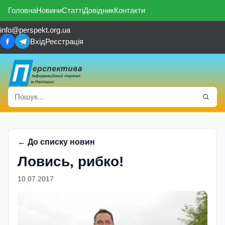
Головна
Новини
Статті
Довідник
Контакти
info@perspekt.org.ua
Вхід
Реєстрація
← До списку новин
Ловись, рибко!
10.07.2017