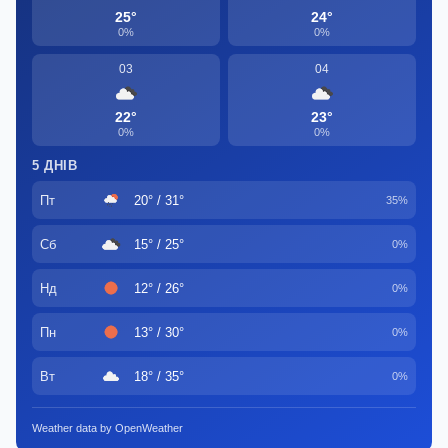
25°
24°
0%
0%
03
04
22°
23°
0%
0%
5 ДНІВ
Пт
20° / 31°
35%
Сб
15° / 25°
0%
Нд
12° / 26°
0%
Пн
13° / 30°
0%
Вт
18° / 35°
0%
Weather data by OpenWeather