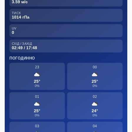
3.59 м/с
ТИСК
1014 гПа
UV
0
СХІД / ЗАХІД
02:49 / 17:48
ПОГОДИННО
23
00
25°
25°
0%
0%
01
02
25°
24°
0%
0%
03
04