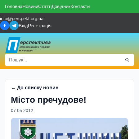
Головна
Новини
Статті
Довідник
Контакти
info@perspekt.org.ua
Вхід
Реєстрація
← До списку новин
Місто пречудове!
07.05.2012