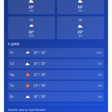
23°
23°
0%
0%
05
06
22°
23°
35%
8%
5 ДНІВ
Пт
20° / 31°
35%
Сб
15° / 25°
0%
Нд
12° / 26°
0%
Пн
13° / 30°
0%
Вт
18° / 35°
0%
Weather data by OpenWeather