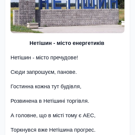
Нетiшин - мiсто енергетикiв
Нетішин - місто пречудове!
Сюди запрошуєм, панове.
Гостинна кожна тут будівля,
Розвинена в Нетішині торгівля.
А головне, що в місті тому є АЕС,
Торкнувся вже Нетішина прогрес.