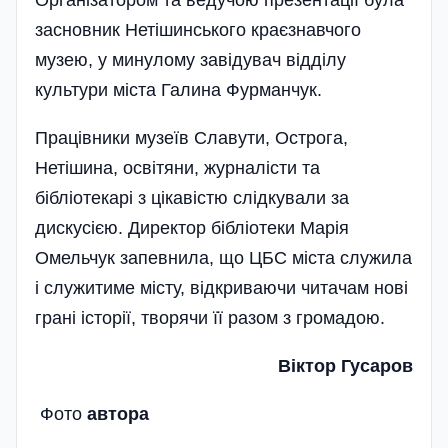
Організатором та ведучою презентації була
засновник Неті­шинського краєзнавчого
музею, у минулому завідувач відділу
культури міста Галина Фурманчук.
Працівники музеїв Славути, Острога,
Нетішина, освітяни, журналісти та
бібліотекарі з цікавістю слідкували за
дискусією. Директор бібліотеки Марія
Омельчук запевнила, що ЦБС міста служила
і служитиме місту, відкриваючи читачам нові
грані історії, творячи її разом з громадою.
Віктор Гусаров
Фото
автора