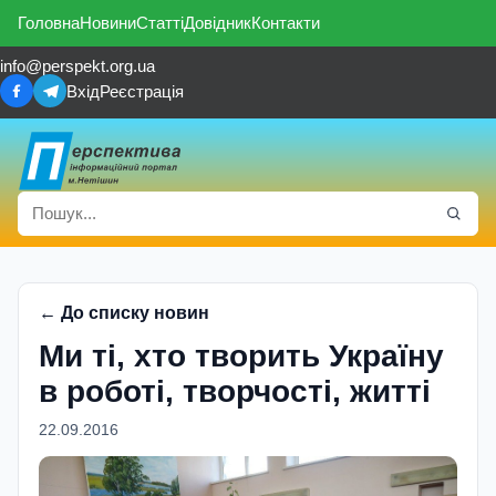
Головна
Новини
Статті
Довідник
Контакти
info@perspekt.org.ua
Вхід
Реєстрація
← До списку новин
Ми ті, хто творить Україну
в роботі, творчості, житті
22.09.2016