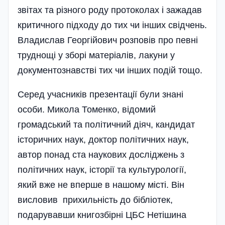
звітах та різного роду протоколах і зажадав
критичного підходу до тих чи інших свідчень.
Владислав Геор­гійович розповів про певні
труднощі у зборі матеріалів, лакуни у
документо­знавстві тих чи інших подій тощо.
Серед учасників презентації були знані
особи. Микола Томенко, відомий
громадський та політичний діяч, кандидат
історичних наук, доктор політичних наук,
автор понад ста наукових дослі­джень з
політичних наук, історії та культурології,
який вже не вперше в нашому місті. Він
висловив прихильність до біблі­о­тек,
подарувавши книгозбірні ЦБС Неті­шина