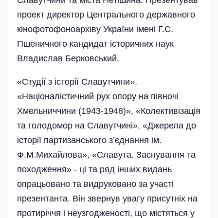
Славутчини та міста Нетішина. Презентував
проект директор Центрального державного
кінофотофоноархіву України імені Г.С.
Пшеничного кандидат історичних наук
Владислав Берковський.
«Студії з історії Славутчини»,
«Націоналістичний рух опору на півночі
Хмельниччини (1943-1948)», «Колективізація
та голо­домор на Славутчині», «Джерела до
історії партизанського з’єднання ім.
Ф.М.Михайлова», «Славута. Заснування та
походження» - ці та ряд інших видань
опрацьовано та видруковано за участі
презентанта. Він звернув увагу присутніх на
протиріччя і неузгодженості, що містяться у