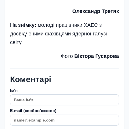
Олександр Третяк
На знімку:
молоді працівники ХАЕС з
досвідченими фахівцями ядерної галузі
світу
Фото
Віктора Гусарова
Коментарі
Імʼя
E-mail (необовʼязково)