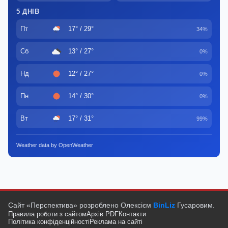
5 ДНІВ
Пт
17° / 29°
34%
Сб
13° / 27°
0%
Нд
12° / 27°
0%
Пн
14° / 30°
0%
Вт
17° / 31°
99%
Weather data by OpenWeather
Сайт «Перспектива» розроблено Олексієм
BinLiz
Гусаровим.
Правила роботи з сайтом
Архів PDF
Контакти
Політика конфіденційності
Реклама на сайті