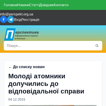
Головна
Новини
Статті
Довідник
Контакти
info@perspekt.org.ua
Вхід
Реєстрація
← До списку новин
Молодi атомники
долучились до
вiдповiдальної справи
04.12.2015