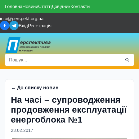
Головна
Новини
Статті
Довідник
Контакти
info@perspekt.org.ua
Вхід
Реєстрація
← До списку новин
На часі – супроводження
продовження експлуатації
енергоблока №1
23.02.2017