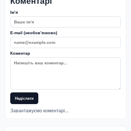
Коментарі
Імʼя
E-mail (необовʼязково)
Коментар
Надіслати
Завантажуємо коментарі...