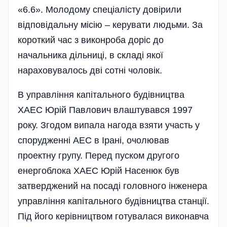
«6.6». Молодому спеціалісту довірили
відпові­дальну місію – керувати людьми. За
короткий час з виконроба доріс до
начальника дільниці, в складі якої
нараховувалось дві сотні чоловік.
В управління капітального буді­вництва
ХАЕС Юрій Павлович влаштувався 1997
року. Згодом випала нагода взяти участь у
спорудженні АЕС в Ірані, очолював
проектну групу. Перед пуском другого
енергоблока ХАЕС Юрій Насенюк був
затверджений на посаді головного інженера
управління капітального будівництва станції.
Під його керівництвом готувалася виконавча