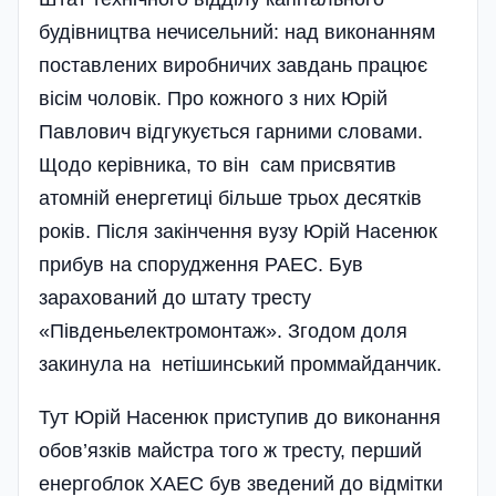
будівництва нечисельний: над виконанням
поставлених виробничих завдань працює
вісім чоловік. Про кожного з них Юрій
Павлович відгукується гарними словами.
Щодо керівника, то він сам присвятив
атомній енергетиці більше трьох десятків
років. Після закінчення вузу Юрій Насенюк
прибув на спору­дження РАЕС. Був
зарахований до штату тресту
«Південьелектромонтаж». Згодом доля
закинула на нетішинський проммайданчик.
Тут Юрій Насенюк приступив до виконання
обов’язків майстра того ж тресту, перший
енергоблок ХАЕС був зведений до відмітки