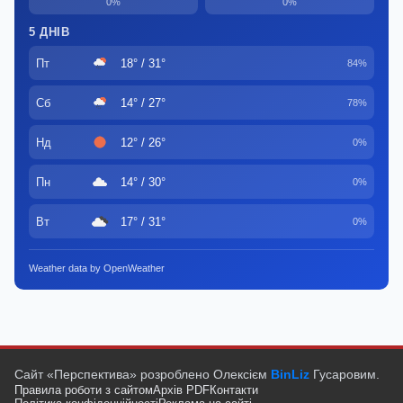
0%
0%
5 ДНІВ
Пт
18° / 31°
84%
Сб
14° / 27°
78%
Нд
12° / 26°
0%
Пн
14° / 30°
0%
Вт
17° / 31°
0%
Weather data by OpenWeather
Сайт «Перспектива» розроблено Олексієм
BinLiz
Гусаровим.
Правила роботи з сайтом
Архів PDF
Контакти