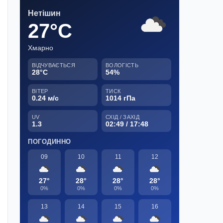
Нетішин
27°C
Хмарно
ВІДЧУВАЄТЬСЯ
ВОЛОГІСТЬ
28°C
54%
ВІТЕР
ТИСК
0.24 м/с
1014 гПа
UV
СХІД / ЗАХІД
1.3
02:49 / 17:48
ПОГОДИННО
09
10
11
12
27°
28°
28°
28°
0%
0%
0%
0%
13
14
15
16