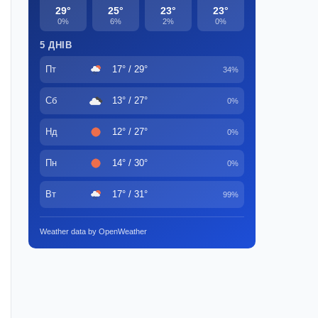
29°
25°
23°
23°
0%
6%
2%
0%
5 ДНІВ
Пт
17° / 29°
34%
Сб
13° / 27°
0%
Нд
12° / 27°
0%
Пн
14° / 30°
0%
Вт
17° / 31°
99%
Weather data by OpenWeather