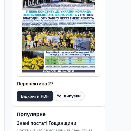
Перспектива 27
Усі випуски
Відкрити PDF
Популярне
Знані постаті Гощанщини
Стаття · 30274 переглядів · за день 12 · за