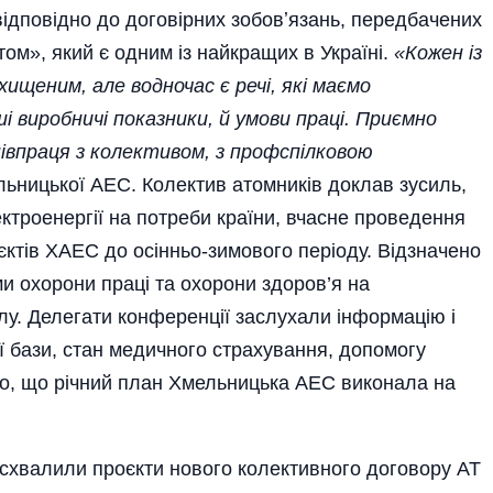
 відповідно до договірних зобовʼязань, передбачених
м», який є одним із найкращих в Україні.
«Кожен із
хищеним, але водночас є речі, які маємо
 виробничі показники, й умови праці. Приємно
півпраця з колективом, з профспілковою
ьницької АЕС. Колектив атомників доклав зусиль,
ктроенергії на потреби країни, вчасне проведення
’єктів ХАЕС до осінньо-зимового періоду. Відзначено
и охорони праці та охорони здоров’я на
лу. Делегати конференції заслухали інформацію і
 бази, стан медичного страхування, допомогу
о, що річний план Хмельницька АЕС виконала на
 схвалили проєкти нового колективного договору АТ