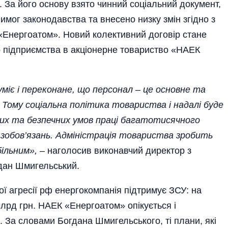
 За його основу взято чинний соціальний документ,
имог законодавства та внесено низку змін згідно з
 «Енергоатом». Новий колективний договір стане
 підприємства в акціонерне товариство «НАЕК
іє і переконане, що персонал – це основне та
 Тому соціальна політика товариства і надалі буде
их та безпечних умов праці багатотисячного
 зобов’язань. Адміністрація товариства зробить
більним»,
– наголосив виконавчий директор з
дан Шмигельський.
ої агресії рф енергокомпанія підтримує ЗСУ: на
лрд грн. НАЕК «Енергоатом» опікується і
 За словами Богдана Шмигельського, ті плани, які