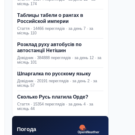
місяць 174
Таблицы табели о рангах в
Российской империи
Стаття · 14466 переглядів · за день 7 · за
місяць 110
Розклад руху автобусів по
автостанції Нетішин
Довідник · 384888 переглядів · за день 12 · за
місяць 101
Шпаргалка по русскому языку
Довідник · 20191 переглядів · за день 2 · за
місяць 57
Сколько Русь платила Орде?
Стаття · 15354 переглядів · за день 4 · за
місяць 44
Погода