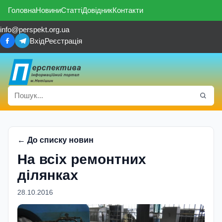
Головна
Новини
Статті
Довідник
Контакти
info@perspekt.org.ua
Вхід
Реєстрація
← До списку новин
На всіх ремонтних
ділянках
28.10.2016