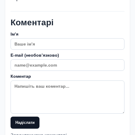
Коментарі
Імʼя
E-mail (необовʼязково)
Коментар
Надіслати