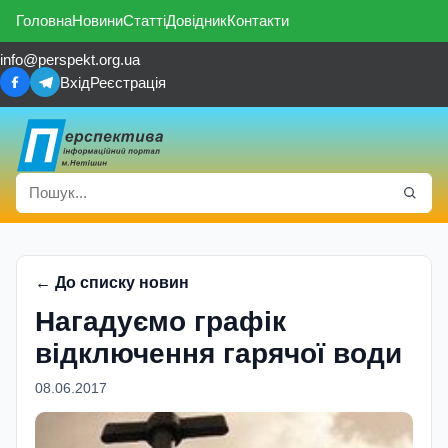
Головна
Новини
Статті
Довідник
Контакти
info@perspekt.org.ua
Вхід
Реєстрація
← До списку новин
Нагадуємо графік
відключення гарячої води
08.06.2017