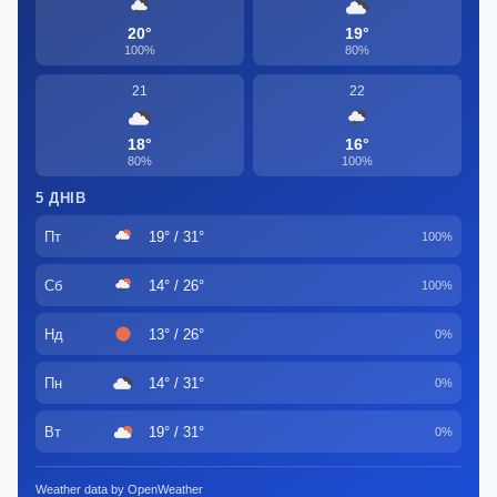
20°
19°
100%
80%
21
22
18°
16°
80%
100%
5 ДНІВ
Пт
19° / 31°
100%
Сб
14° / 26°
100%
Нд
13° / 26°
0%
Пн
14° / 31°
0%
Вт
19° / 31°
0%
Weather data by OpenWeather