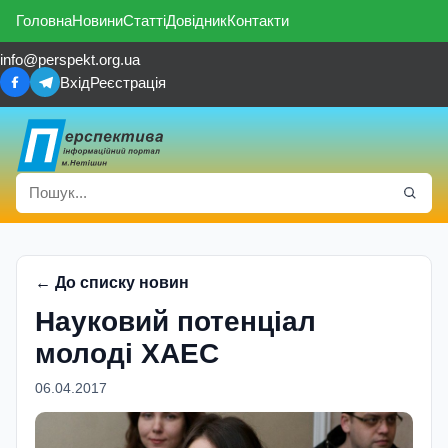
Головна
Новини
Статті
Довідник
Контакти
info@perspekt.org.ua
Вхід
Реєстрація
← До списку новин
Науковий потенціал
молоді ХАЕС
06.04.2017