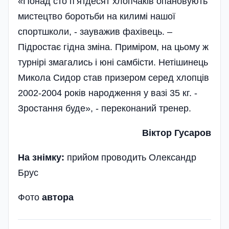
«Понад сто п’ятдесят хлопчаків опановують
мистецтво боротьби на килимі нашої
спортшколи, - зауважив фахівець. –
Підростає гідна зміна. Приміром, на цьому ж
турнірі змагались і юні самбісти. Нетішинець
Микола Сидор став призером серед хлопців
2002-2004 років народження у вазі 35 кг. -
Зростання буде», - переконаний тренер.
Віктор Гусаров
На знімку:
прийом проводить Олександр
Брус
Фото
автора