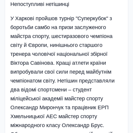
Непоступливі нетішинці
У Харкові пройшов турнір "Суперкубок" з
боротьби самбо на призи заслуженого
майстра спорту, шестиразового чемпіона
світу й Європи, нинішнього старшого
тренера чолові­чої національної збірної
Віктора Саві­нова. Кращі атлети країни
випробували свої сили перед майбутнім
чемпіонатом світу. Нетішин представляли
два відомі спортсмени – студент
міліцейської академії майстер спорту
Олександр Мирончук та працівник ЕРП
Хмельницької АЕС майстер спорту
міжнародного класу Олександр Брус.