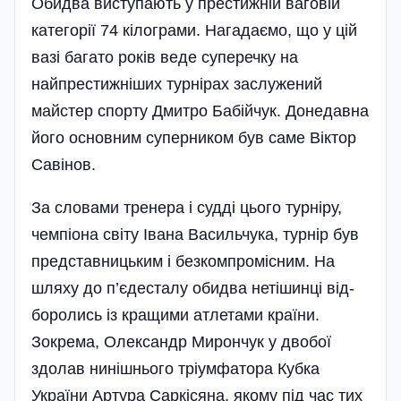
Обидва виступають у престижній ваговій
категорії 74 кілограми. Нагадаємо, що у цій
вазі багато років веде суперечку на
найпрестижніших турнірах заслужений
майстер спорту Дмитро Бабійчук. Донедавна
його основним суперником був саме Віктор
Савінов.
За словами тренера і судді цього турніру,
чемпіона світу Івана Васильчука, турнір був
представницьким і безкомпромісним. На
шляху до п’єдесталу обидва нетішинці від­
боролись із кращими атлетами країни.
Зокрема, Олек­сандр Мирончук у двобої
здолав ниніш­нього тріумфатора Кубка
України Артура Саркісяна, якому під час тих