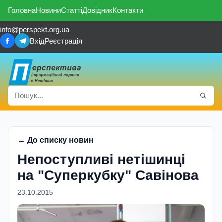
Головна
Новини
Статті
Довідник
Контакти
info@perspekt.org.ua
Вхід
Реєстрація
← До списку новин
Непоступливі нетішинці
на "Суперкубку" Савінова
23.10.2015