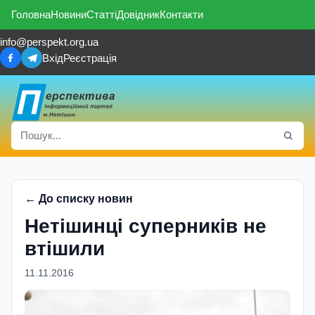
Головна
Новини
Статті
Довідник
Контакти
info@perspekt.org.ua
Вхід
Реєстрація
← До списку новин
Нетішинці суперників не
втішили
11.11.2016