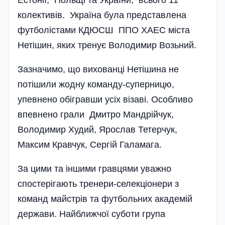
Естонії, Польщі та України, всього 11
колективів. Україна була представлена
футболістами КДЮСШ ППО ХАЕС міста
Нетішин, яких тренує Володимир Возьний.
Зазначимо, що вихованці Нетішина не
потішили жодну команду-суперницю,
упевнено обігравши усіх візаві. Особливо
впевнено грали Дмитро Мандрійчук,
Володимир Худий, Ярослав Тетерчук,
Максим Кравчук, Сергій Галамага.
За цими та іншими гравцями уважно
спостерігають тренери-селекціонери з
команд майстрів та футбольних академій
держави. Найближчої суботи група