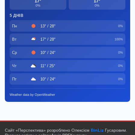
17°
17°
0%
0%
5 ДНІВ
Пн
13° / 28°
0%
Вт
17° / 28°
100%
Ср
10° / 24°
0%
Чт
11° / 25°
0%
Пт
10° / 24°
0%
Weather data by OpenWeather
Сайт «Перспектива» розроблено Олексієм
BinLiz
Гусаровим.