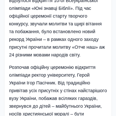
відбулося відкриття 10-ої Всеукраїнської
олімпіади «Юні знавці Біблії». Під час
офіційної церемонії старту творчого
конкурсу, звучали молитви та щирі вітання
та побажання, було встановлено новий
рекорд України – в рамках одного заходу
присутні прочитали молитву «Отче наш» аж
24 різними мовами народів світу.
Розпочав офіційну церемонію відкриття
олім­піади ректор університету, Герой
України Ігор Пасічник. Від традиційно
привітав усіх присутніх у стінах найстарішого
вузу України, побажав всіляких гараздів,
звернувся до дітей – майбутнього України,
носіїв християнської моралі – бути