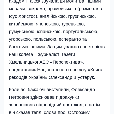
академії також звучала ця молитва іншими
мовами, зокрема, арамейською (розмовляв
Ісус Христос), англійською, грузинською,
китайською, японською, турецькою,
румунською, іспанською, португальською,
угорською, польською, есперанто та
багатьма іншими. За цим уважно спостерігав
наш колега – журналіст газети
Хмельницької АЕС «Перспектива»,
представник Національного проекту «Книга
рекордів України» Олександр Шустерук.
Коли всі бажаючі виступили, Олександр
Петрович здійснював підрахунки і
заповнював відповідний протокол, а потім
він сказав теплі слова про Острозьку