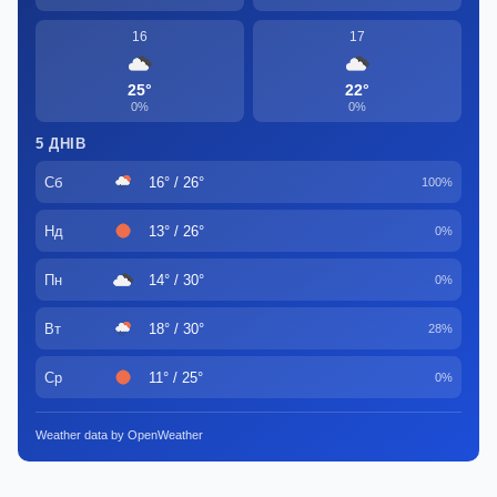
16
17
25°
22°
0%
0%
5 ДНІВ
Сб
16° / 26°
100%
Нд
13° / 26°
0%
Пн
14° / 30°
0%
Вт
18° / 30°
28%
Ср
11° / 25°
0%
Weather data by OpenWeather