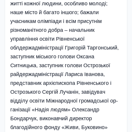
житті кожної людини, особливо молоді;
наше місто й багато іншого; бажали
учасникам олімпіади і всім присутнім
різноманітного добра – начальник
управління освіти Рівненської
облдержадміністрації Григорій Таргонський,
заступник міського голови Оксана
Ситницька, заступник голови Острозької
райдержадміністрації Лариса Іванова,
представник архієпископа Рівненського і
Острозького Сергій Лучанін, завідувач
відділу освіти Між­народної громадської ор­
га­нізації «Надія людям» Олександр
Бондарчук, виконавчий директор
благодійного фонду «Жи­ви, Буковино»