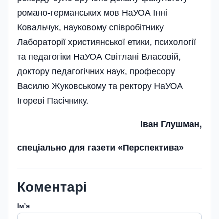
романо-германських мов НаУОА Інні
Ковальчук, науковому співробітнику
Лабораторії християнської етики, психології
та педагогіки НаУОА Світлані Власовій,
доктору педагогічних наук, професору
Василю Жуковському та ректору НаУОА
Ігореві Пасічнику.
Іван Глушман,
спеціально для газети «Перспектива»
Коментарі
Імʼя