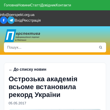
Головна
Новини
Статті
Довідник
Контакти
info@perspekt.org.ua
Вхід
Реєстрація
← До списку новин
Острозька академія
всьоме встановила
рекорд України
05.05.2017