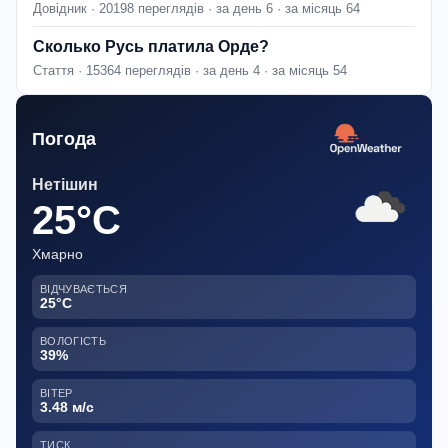
Довідник · 20198 переглядів · за день 6 · за місяць 64
Сколько Русь платила Орде?
Стаття · 15364 переглядів · за день 4 · за місяць 54
Погода
Нетішин
25°C
Хмарно
ВІДЧУВАЄТЬСЯ
25°C
ВОЛОГІСТЬ
39%
ВІТЕР
3.48 м/с
ТИСК