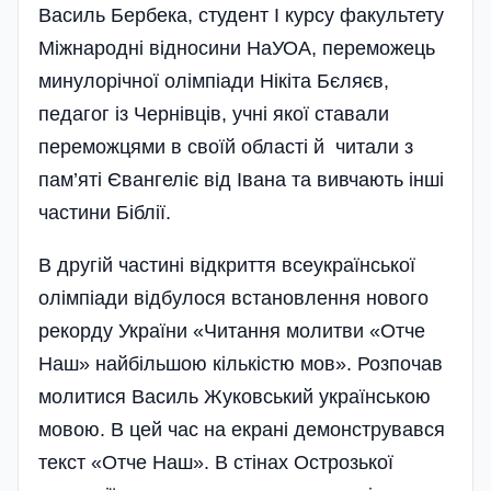
Василь Бербека, студент І курсу факультету
Міжнародні відносини НаУОА, переможець
минулорічної олім­піади Нікіта Бєляєв,
педагог із Чер­нівців, учні якої ставали
перемо­ж­цями в своїй області й читали з
пам’яті Євангеліє від Івана та вивчають інші
частини Біблії.
В другій частині від­криття всеукраїнської
олім­піади відбулося встановлення нового
рекорду України «Читання молитви «Отче
Наш» найбі­льшою кількістю мов». Розпочав
молитися Василь Жуковський українською
мовою. В цей час на екрані демонструвався
текст «Отче Наш». В стінах Острозької