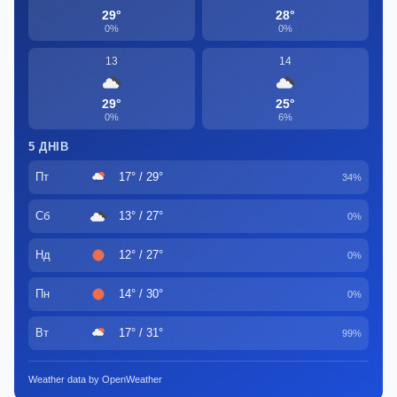
29°
28°
0%
0%
13
14
29°
25°
0%
6%
5 ДНІВ
Пт
17° / 29°
34%
Сб
13° / 27°
0%
Нд
12° / 27°
0%
Пн
14° / 30°
0%
Вт
17° / 31°
99%
Weather data by OpenWeather