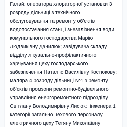
Галай; оператора хлораторної установки 3
розряду дільниці з технічного
обслуговування та ремонту об’єктів
водопостачання станції знезалізнення води
комунального господарства Марію
Людвиківну Данилюк; завідувача складу
відділу лікувально-профілактичного
харчування цеху господарського
забезпечення Наталію Василівну Костюкову;
маляра 4 розряду дільниці №1 з ремонту
об’єктів промзони ремонтно-будівельного
управління енергоремонтного підрозділу
Світлану Володимирівну Лисюк; інженера 1
категорії загально цехового персоналу
електричного цеху Тетяну Миколаївну