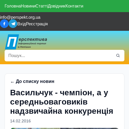
Головна
Новини
Статті
Довідник
Контакти
info@perspekt.org.ua
Вхід
Реєстрація
← До списку новин
Васильчук - чемпіон, а у
середньоваговиків
надзвичайна конкуренція
14.02.2016