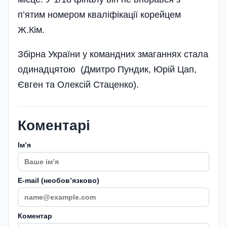
п’ятим номером кваліфікації корейцем
Ж.Кім.
Збірна України у командних змаганнях стала
одинадцятою (Дмитро Пундик, Юрій Цап,
Євген та Олексій Стаценко).
Коментарі
Імʼя
E-mail (необовʼязково)
Коментар