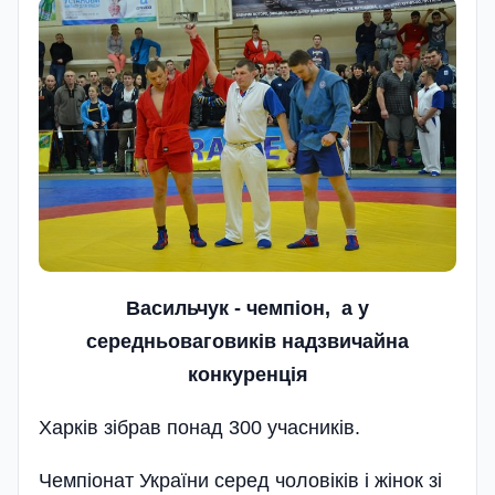
Васильчук - чемп
і
он,
а у
середньоваговик
і
в
надзвичайна
конкуренц
і
я
Харків зібрав понад 300 учасників.
Чемпіонат України серед чоловіків і жінок зі