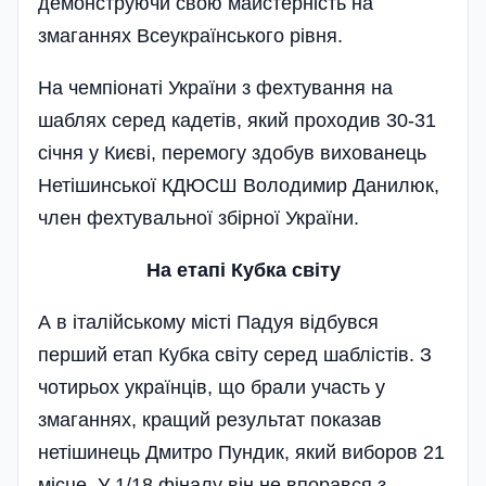
демонструючи свою майстерність на
змаганнях Всеукраїнського рівня.
На чемпіонаті України з фехтування на
шаблях серед кадетів, який проходив 30-31
січня у Києві, перемогу здобув вихованець
Нетішинської КДЮСШ Володимир Данилюк,
член фехтувальної збірної України.
На етап
і
Кубка св
і
ту
А в італійському місті Падуя відбувся
перший етап Кубка світу серед шаблістів. З
чотирьох українців, що брали участь у
змаганнях, кращий результат показав
нетішинець Дмитро Пундик, який виборов 21
місце. У 1/18 фіналу він не впорався з