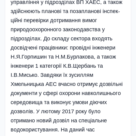
управління у під­розділах ВП ХАЕС, а також
здійснюють планові та позапланові ін­спек­
ційні перевірки дотри­мання вимог
природоохоронного законодавства у
підрозділах. До складу сектора входять
досвідчені працівники: провідні інженери
Н.Я.Горпишин та Н.М.Бурлакова, а також
інженери 1 категорії К.В.Щербань та
І.В.Мисько. Завдяки їх зусиллям
Хмельницька АЕС вчасно отримує дозвільні
документи у сфері охорони навколи­шнього
середовища та виконує умови діючих
дозволів. У лютому 2017 року було
отримано новий дозвіл на спеці­альне
водокористування. На даний час