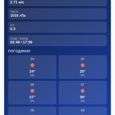
2.71 м/с
ТИСК
1016 гПа
UV
0.3
СХІД / ЗАХІД
02:48 / 17:50
ПОГОДИННО
04
05
24°
25°
0%
0%
06
07
27°
30°
0%
0%
08
09