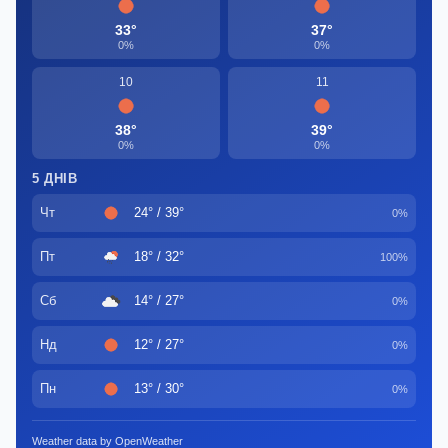
33°
37°
0%
0%
10
11
38°
39°
0%
0%
5 ДНІВ
Чт
24° / 39°
0%
Пт
18° / 32°
100%
Сб
14° / 27°
0%
Нд
12° / 27°
0%
Пн
13° / 30°
0%
Weather data by OpenWeather