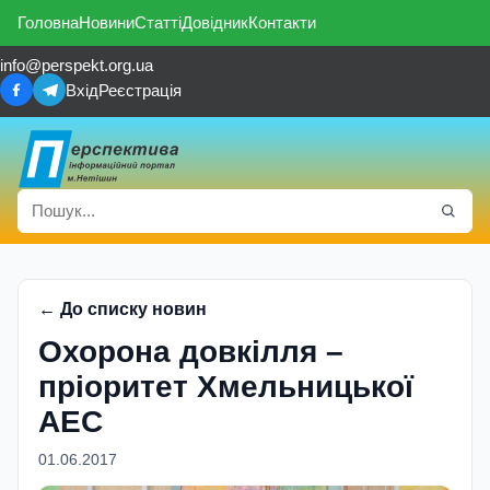
Головна
Новини
Статті
Довідник
Контакти
info@perspekt.org.ua
Вхід
Реєстрація
← До списку новин
Охорона довкілля –
пріоритет Хмельницької
АЕС
01.06.2017