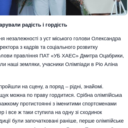
арували радість і гордість
Дня незалежності з уст міського голови Олександра
ектора з кадрів та соці­ального розвитку
олови правління ПАТ «УБ ХАЕС» Дмитра Оцабрики,
али наші земляки, учасники Олімпіади в Ріо Аліна
ойшли на сцену, а поряд – рідні, знайомі.
ук можна по праву гордитися. Срібна олімпійська
 важкому протистоянні з іменитими спортсменами
ер і все ж таки ступила на одну зі сходинок
диції були започатковані рані­ше, перше олімпійське