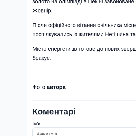
золото на олім­піаді в Пекіні завойован
Жовнір.
Після офіційного вітання очільника місц
поспілкувались із жителями Нетішина та 
Місто енергетиків готове до нових зверше
бракує.
Фото
автора
Коментарі
Імʼя