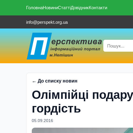
Головна
Новини
Статті
Довідник
Контакти
info@perspekt.org.ua
← До списку новин
Олімпійці подару
гордість
05.09.2016