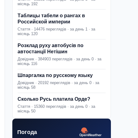
місяць 192
Таблицы табели о рангах в
Российской империи
Стаття · 14476 переглядів · за день 1 · за
місяць 120
Розклад руху автобусів по
автостанції Нетішин
Довідник · 384903 переглядів · за день 0 · за
місяць 116
Шпаргалка по русскому языку
Довідник · 20192 переглядів · за день 0 · за
місяць 58
Сколько Русь платила Орде?
Стаття · 15360 переглядів · за день 0 · за
місяць 50
Погода