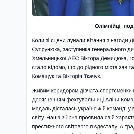
О
лімпійці под
Коли зі сцени лунали вітання з нагоди 
Супрунюка, заступника генерального дир
Хмельницької АЕС Віктора Демидюка, г
стало відомо, що до рідного міста завіт
Комащук та Вікторія Ткачук.
Живим коридором дівчата-спортсменки пр
Досягненням фехтувальниці Аліни Комащ
медаль дісталась українській команді у
світу. Наша збірна проявила свій харак­т
престижного світового п’єдесталу. А тра