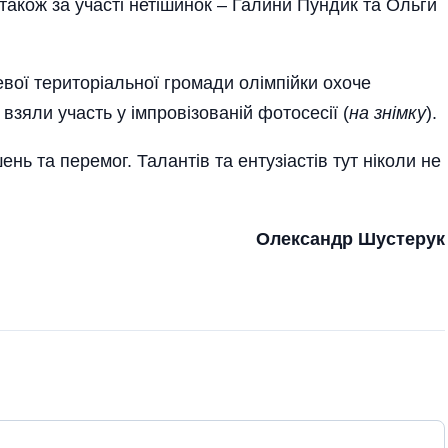
е також за участі нетішинок – Галини Пундик та Ольги
евої територіальної громади олім­пійки охоче
взяли участь у імпровізованій фотосесії (
на знімку
).
нь та перемог. Талантів та ентузіастів тут ніколи не
Олександр Шустерук