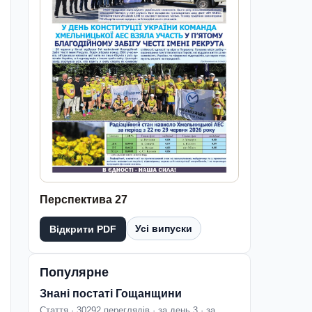
Перспектива 27
Усі випуски
Відкрити PDF
Популярне
Знані постаті Гощанщини
Стаття · 30292 переглядів · за день 3 · за