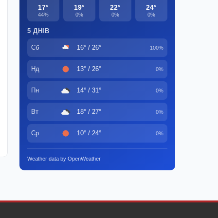
17°
19°
22°
24°
44%
0%
0%
0%
5 ДНІВ
Сб
16° / 26°
100%
Нд
13° / 26°
0%
Пн
14° / 31°
0%
Вт
18° / 27°
0%
Ср
10° / 24°
0%
Weather data by OpenWeather