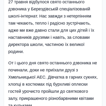
27 травня відбулося свято останньо­го
дзвоника у Берездівській спеціалізованій
школі-інтернат. Нас завжди з нетерпінням
там чекають, тепло і радісно зустрічають,
адже ми вже давно стали для цих дітей і їх
наставників друзями і навіть, за словами
директора школи, частиною їх великої
родини.
От і цього дня свято останнього дзвоника не
починали, доки не приїхали друзі з
Хмельницької АЕС. Дівчатка в гарних сукнях,
хлопці в костюмах під бурхливі оплески
гостей урочисто пройшли до святкового
залу, прикрашеного різнобарвними квітами
та кульками.