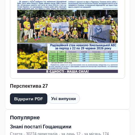
Перспектива 27
Усі випуски
Відкрити PDF
Популярне
Знані постаті Гощанщини
Стаття · 30274 переглядів · за день 12 · за місяць 174