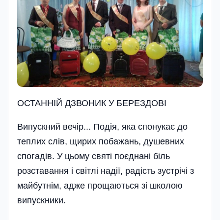
ОСТАННIЙ ДЗВОНИК У БЕРЕЗДОВI
Випускний вечір... Подія, яка спонукає до
теплих слів, щирих побажань, душевних
спогадів. У цьому святі поєднані біль
розставання і світлі надії, радість зустрічі з
майбутнім, адже прощаються зі школою
випускники.