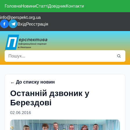
Головна
Новини
Статті
Довідник
Контакти
info@perspekt.org.ua
Вхід
Реєстрація
← До списку новин
Останній дзвоник у
Берездові
02.06.2016