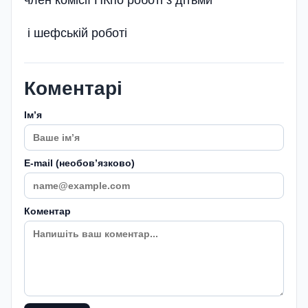
і шефській роботі
Коментарі
Імʼя
E-mail (необовʼязково)
Коментар