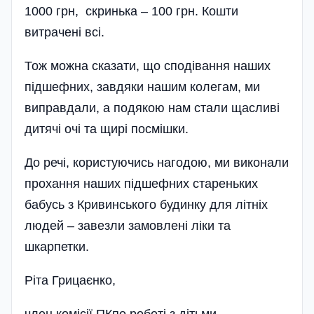
1000 грн, скринька – 100 грн. Кошти
витрачені всі.
Тож можна сказати, що сподівання наших
підшефних, завдяки нашим колегам, ми
виправдали, а подякою нам стали щасливі
дитячі очі та щирі посмішки.
До речі, користуючись нагодою, ми виконали
прохання наших підшефних стареньких
бабусь з Кривинського будинку для літніх
людей – завезли замовлені ліки та
шкарпетки.
Ріта Грицаєнко,
член комісії ПКпо роботі з дітьми