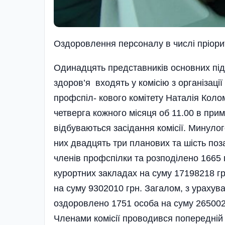
Оздоровлення персоналу в числі пріори
Одинадцять представників основних під
здоров’я входять у комісію з організаці
профспіл- кового комітету Наталія Колом
четверга кожного місяця об 11.00 в при
відбуваються засідання ко­місії. Минуло
них двадцять три планових та шість поз
членів профспілки та розподілено 1665 
курортних закладах на суму 17198218 гр
на суму 9302010 грн. Загалом, з урахув
оздоровлено 1751 особа на суму 2650022
Членами комісії проводився попередній 