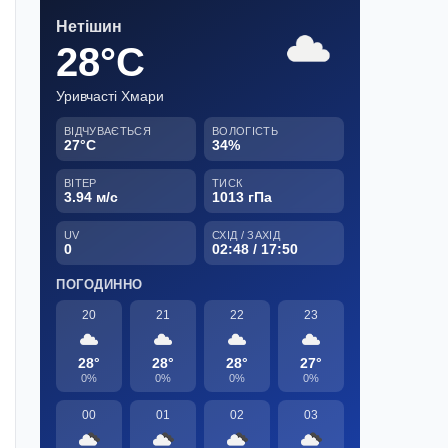
Нетішин
28°C
Уривчасті Хмари
ВІДЧУВАЄТЬСЯ
ВОЛОГІСТЬ
27°C
34%
ВІТЕР
ТИСК
3.94 м/с
1013 гПа
UV
СХІД / ЗАХІД
0
02:48 / 17:50
ПОГОДИННО
20
21
22
23
28°
28°
28°
27°
0%
0%
0%
0%
00
01
02
03