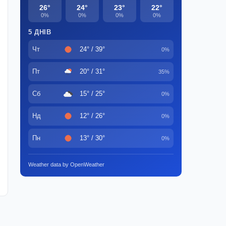
26°
24°
23°
22°
0%
0%
0%
0%
5 ДНІВ
Чт
24° / 39°
0%
Пт
20° / 31°
35%
Сб
15° / 25°
0%
Нд
12° / 26°
0%
Пн
13° / 30°
0%
Weather data by OpenWeather