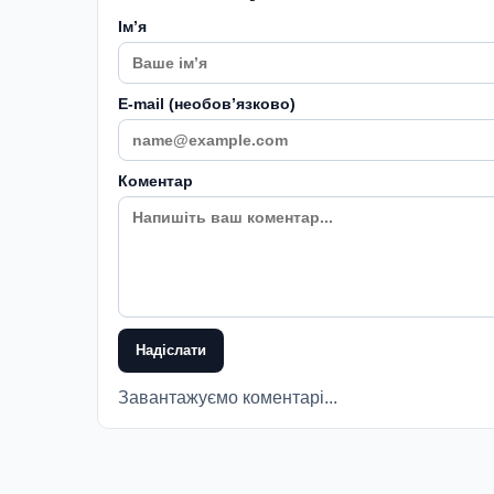
Імʼя
E-mail (необовʼязково)
Коментар
Надіслати
Завантажуємо коментарі...