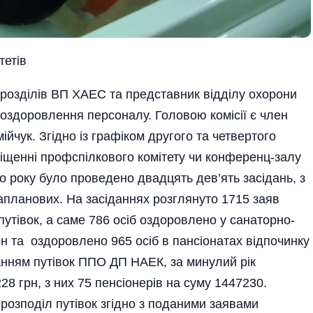
тетів
розділів ВП ХАЕС та представник відділу охорони
ї оздоровлення персоналу. Головою комісії є член
ійчук. Згідно із графіком другого та четвертого
міщенні профспілкового комітету чи конференц-залу
го року було проведено двадцять дев’ять засідань, з
апланових. На засіданнях розглянуто 1715 заяв
путівок, а саме 786 осіб оздоровлено у санаторно-
н та оздоровлено 965 осіб в пансіонатах відпочинку
анням путівок ППО ДП НАЕК, за минулий рік
8 грн, з них 75 пенсіонерів на суму 1447230.
розподіл путівок згідно з поданими заявами