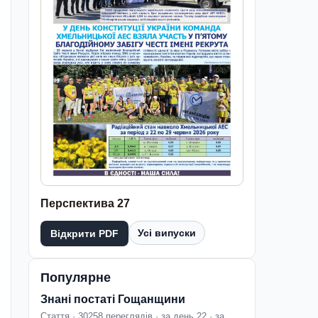
Перспектива 27
Усі випуски
Відкрити PDF
Популярне
Знані постаті Гощанщини
Стаття · 30258 переглядів · за день 22 · за