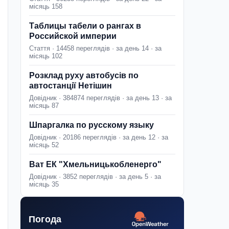
місяць 158
Таблицы табели о рангах в
Российской империи
Стаття · 14458 переглядів · за день 14 · за
місяць 102
Розклад руху автобусів по
автостанції Нетішин
Довідник · 384874 переглядів · за день 13 · за
місяць 87
Шпаргалка по русскому языку
Довідник · 20186 переглядів · за день 12 · за
місяць 52
Ват ЕК "Хмельницькобленерго"
Довідник · 3852 переглядів · за день 5 · за
місяць 35
Погода