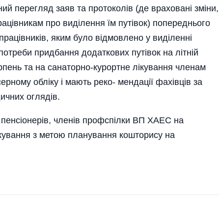
чний перегляд заяв та протоколів (де враховані зміни,
ацівникам про виділення їм путівок) попереднього
працівників, яким було відмовлено у виділенні
потреби придбання додаткових путівок на літній
рпень та на санаторно-курортне лікування членам
ерному обліку і мають реко- мендації фахівців за
ичних оглядів.
 пенсіонерів, членів профспілки ВП ХАЕС на
кування з метою планування кошторису на