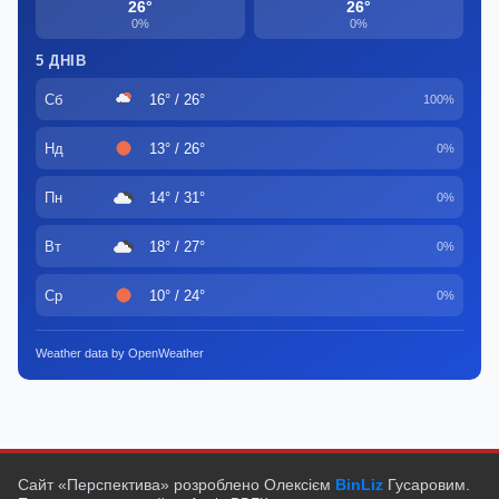
26°
26°
0%
0%
5 ДНІВ
Сб
16° / 26°
100%
Нд
13° / 26°
0%
Пн
14° / 31°
0%
Вт
18° / 27°
0%
Ср
10° / 24°
0%
Weather data by OpenWeather
Сайт «Перспектива» розроблено Олексієм
BinLiz
Гусаровим.