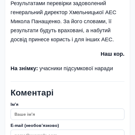
Результатами перевірки задоволений
генеральний директор Хме­ль­ницької АЕС
Микола Панащенко. За його словами, її
результати будуть враховані, а набутий
досвід принесе користь і для інших АЕС.
Наш кор.
На знімку:
учасники підсумкової наради
Коментарі
Імʼя
E-mail (необовʼязково)