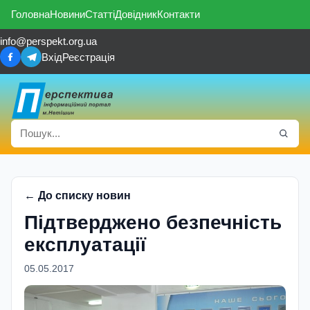
Головна
Новини
Статті
Довідник
Контакти
info@perspekt.org.ua
Вхід
Реєстрація
← До списку новин
Підтверджено безпечність
експлуатації
05.05.2017