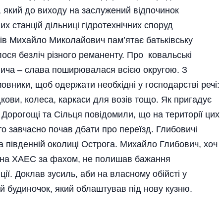
, який до виходу на заслужений відпочинок
 станцій дільниці гідротехнічних споруд
ків Михайло Миколайович пам’ятає батьківську
лося безліч різного реманенту. Про ковальські
овича – слава поширювалася всією округою. З
мовники, щоб одержати необхідні у господарстві речі:
дкови, колеса, каркаси для возів тощо. Як пригадує
Дорогощі та Сільця повідомили, що на території цих
то завчасно почав дбати про переїзд. Глибовичі
 південній околиці Острога. Михайло Глибович, хоч
ся на ХАЕС за фахом, не полишав бажання
ції. Доклав зусиль, аби на власному обійсті у
й будиночок, який облаштував під нову кузню.