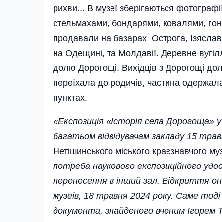
рихви... В музеї зберігаються фотографі
стельмахами, бондарями, ковалями, гон
продавали на базарах Острога, Ізяслава
на Одещині, та Молдавії. Деревне вугілл
долю Дорогощі. Вихідців з Дорогощі дол
переїхала до родичів, частина одержала
пунктах.
«Експозиція «Історія села Дорогоща» 
багатьом відвідувачам закладу 15 трав
Нетішинського міського краєзнавчого м
потреба наукового експозиційного удоск
перенесення в інший зал. Відкриття оно
музеїв, 18 травня 2024 року. Саме тоді
документа, знайденого вченим Ігорем Т