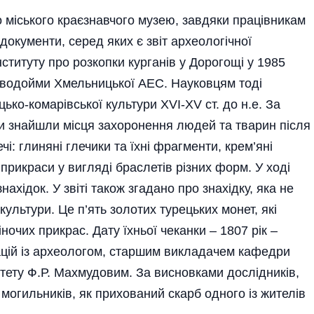
о міського краєзнавчого музею, завдяки працівникам
документи, серед яких є звіт археологічної
ституту про розкопки курганів у Дорогощі у 1985
 водойми Хмельницької АЕС. Науковцям тоді
ько-комарівської культури ХVІ-ХV ст. до н.е. За
и знайшли місця захоронення людей та тварин після
чі: глиняні глечики та їхні фрагменти, крем’яні
 прикраси у вигляді браслетів різних форм. У ході
ахідок. У звіті також згадано про знахідку, яка не
ультури. Це п’ять золотих турецьких монет, які
очих прикрас. Дату їхньої чеканки – 1807 рік –
ацій із археологом, старшим викладачем кафедри
тету Ф.Р. Махмудовим. За висновками дослідників,
могильників, як прихований скарб одного із жителів