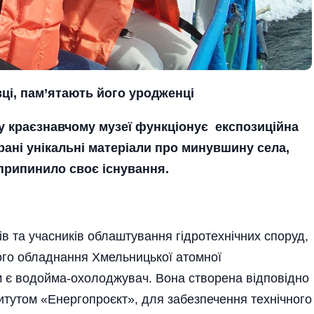
ці, пам’ятають його уроджен
ці
у краєзнавчому музеї функціонує експозиційна
брані унікальні матеріали про минувшину села,
 припинило своє існування.
в та учасників облаштування гідротехнічних споруд,
зного обладнання Хмельницької атомної
м є водойма-охолоджувач. Вона створена відповідно
титутом «Енергопроєкт», для забезпечення технічного