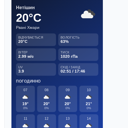
Нетішин
20°C
Рвані Хмари
ВІДЧУВАЄТЬСЯ
ВОЛОГІСТЬ
20°C
63%
ВІТЕР
ТИСК
2.99 м/с
1020 гПа
UV
СХІД / ЗАХІД
3.9
02:51 / 17:46
ПОГОДИННО
07
08
09
10
19°
20°
20°
21°
0%
0%
0%
0%
11
12
13
14