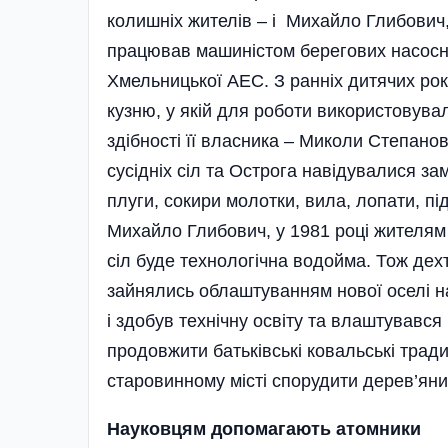
колишніх жителів – і Михайло Глибович
працював машиністом берегових насосних
Хмельницької АЕС. З ранніх дитячих ро
кузню, у якій для роботи використовува
здібності її власника – Миколи Степан
сусідніх сіл та Острога навідувалися за
плуги, сокири молотки, вила, лопати, пі
Михайло Глибович, у 1981 році жителям 
сіл буде технологічна водойма. Тож дех
зайнялись облаштуванням нової оселі на
і здобув технічну освіту та влаштував
продовжити батьківські ковальські тради
старовинному місті спорудити дерев’яни
Науковцям допомагають
атомники