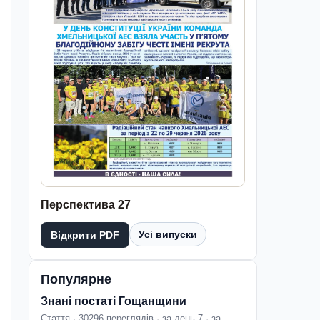
Перспектива 27
Усі випуски
Відкрити PDF
Популярне
Знані постаті Гощанщини
Стаття · 30296 переглядів · за день 7 · за