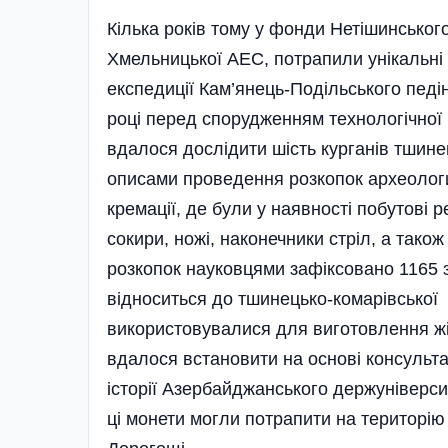
Кілька років тому у фонди Нетішинськог
Хмельницької АЕС, потрапили унікальні 
експедиції Кам’янець-Подільського педін
році перед спорудженням технологічної
вдалося дослідити шість курганів тшинец
описами проведення розкопок археолог
кремації, де були у наявності побутові ре
сокири, ножі, наконечники стріл, а також
розкопок науковцями зафіксовано 1165 зн
відноситься до тшинецько-комарівської к
використовувалися для виготовлення жін
вдалося встановити на основі консульт
історії Азербайджанського держуніверси
ці монети могли потрапити на територію 