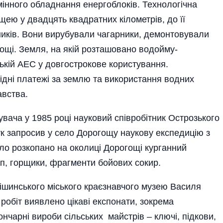
нного обладнання енергоблоків. Технологічна
ею у двадцять квадратних кілометрів, до її
ників. Вони вирубували чагарники, демонтовували
гощі. Земля, на якій розташовано водойму-
кій АЕС у довгострокове користування.
ідні платежі за землю та використання водних
авства.
ча у 1985 році науковий співробітник Острозького
 запросив у село Дорогощу наукову експедицію з
уло розкопано на околиці Дорогощі курганний
п, горщики, фрагменти бойових сокир.
тішинського міського краєзнавчого музею Василя
робіт виявлено цікаві експонати, зокрема
гончарні вироби сільських майстрів – ключі, підкови,