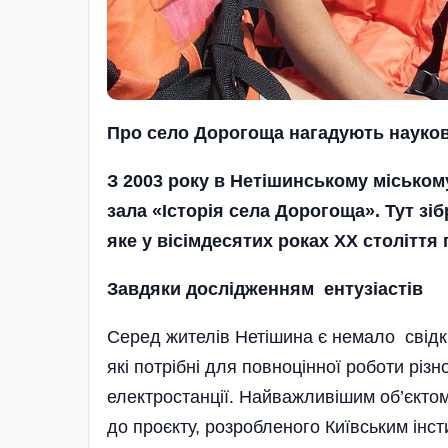
Про село Дорогоща нагадують
науков
З 2003 року в Нетішинському міськом
зала «Історія села Дорогоща». Тут зі
яке у вісімдесятих роках XX століття
Завдяки дослідженням
ентузіастів
Серед жителів Нетішина є немало свідкі
які потрібні для повноцінної роботи рі
електростанції. Найважливішим об’єкто
до проєкту, розробленого Київським інс