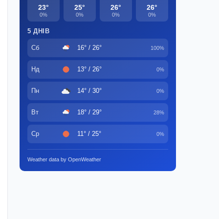
23°
25°
26°
26°
0%
0%
0%
0%
5 ДНІВ
Сб
16° / 26°
100%
Нд
13° / 26°
0%
Пн
14° / 30°
0%
Вт
18° / 29°
28%
Ср
11° / 25°
0%
Weather data by OpenWeather