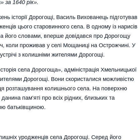
 за 1640 рік».
ень історії Дорогощі, Василь Вихованець підготував
женців цього старовинного села. В одному із нарисів
За його словами, вперше довідався про Дорогощу
ич, коли проживав у селі Мощаниці на Острожчині. У
зустрічі з колишніми жителями Дорогощі.
Історія села Дорогоща», адміністрація Хмельницької
 жителями Дорогощі. Вони скористалися можливістю
ісця розташування колишнього села. На поверхню
анина пам’яті про всіх рідних, близьких та
ою батьківщиною.
олишніх уродженців села Дорогощі. Серед його