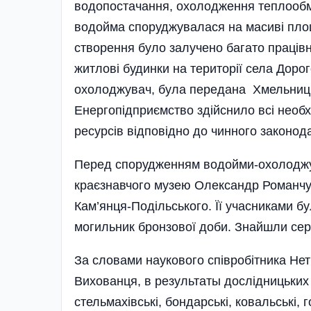
водопостачання, охолодження теплообмі
водойма споруджувалася на масиві площ
створення було залучено багато праців
житлові будинки на території села Доро
охолоджувач, була передана Хмельниць
Енергопідприємство здійснило всі необх
ресурсів відповідно до чинного законод
Перед спорудженням водойми-охолоджува
краєзнавчого музею Олександр Романчук
Кам’янця-Подільського. Її учасниками б
могильник бронзової доби. Знайшли сер
За словами наукового співробітника Не
Вихованця, в результаты дослідницьких 
стельмахівські, бондарські, ковальські, 