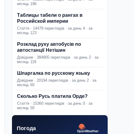
місяць 196
Таблицы табели о рангах в
Российской империи
Стаття · 14479 переглядів · за день 4 · за
місяць 123
Розклад руху автобусів по
автостанції Нетішин
Довідник · 384905 переглядів · за день 2 · за
місяць 118
Шпаргалка по русскому языку
Довідник · 20194 переглядів · за день 2 · за
місяць 60
Сколько Русь платила Орде?
Стаття · 15360 переглядів · за день 0 · за
місяць 50
Погода