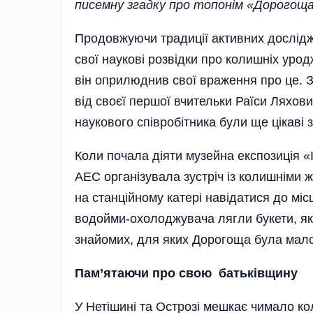
писемну згадку про топонім «Дорогоща»
Продовжуючи традиції активних дослідж
свої наукові розвідки про колишніх урод
він оприлюднив свої враження про це. 
від своєї першої вчительки Раїси Ляхов
наукового співробітника були ще цікаві 
Коли почала діяти музейна експозиція «
АЕС організувала зустріч із колишніми
на станційному катері навідатися до м
водойми-охолоджувача лягли букети, як д
знайомих, для яких Дорогоща була мал
Пам’ятаючи про свою
батьківщину
У Нетішині та Острозі мешкає чимало к