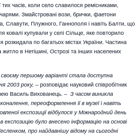
ї тих часів, коли село славилося ремісниками,
чарями. Змайстровані вози, брички, фаетони
, Славути, Плужного, Ганнополя і навіть Балти, що
я ковалі купували у селі Сільце, яке повторило
я розкидала по багатьох містах України. Частина
 житло в Нетішині, Острозі та інших населених
у своєму першому варіанті стала доступна
ня 2003 року,
– розповідає науковий співробітник
узею Василь Вихованець. –
З часом виникла
оналення, переоформлення її в музеї і навіть
вленої експозиції відбулося у Міжнародний день
 в експозицію було внесено інформацію на основі
есленком, про найдавнішу відому на сьогодні