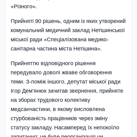
«Різного».
Прийняті 90 рішень, одним із яких утворений
комунальний медичний заклад Нетішинської
міської ради «Спеціалізована медико-
санітарна частина міста Нетішина».
Прийняттю відповідного рішення
передувало доволі жваве обговорення
теми. З-поміж іншого, депутат міської ради
Ігор Дем’янюк зачитав звернення, прийняте
на зборах трудового колективу
медсанчастини, в якому висловлена
стурбованість працівників через зміну
статусу закладу. Насамперед їх непокоїло
запитання: це буде реорганізація чи