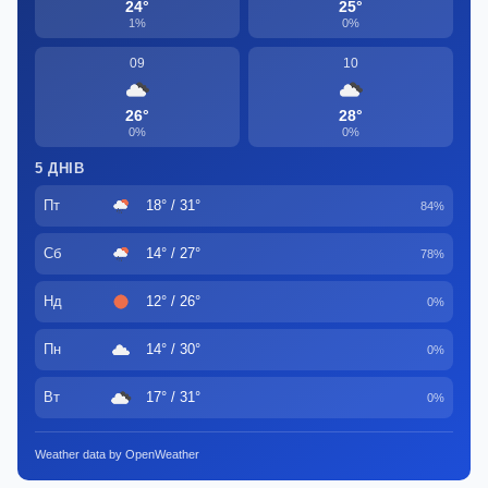
24°
25°
1%
0%
09
10
26°
28°
0%
0%
5 ДНІВ
Пт
18° / 31°
84%
Сб
14° / 27°
78%
Нд
12° / 26°
0%
Пн
14° / 30°
0%
Вт
17° / 31°
0%
Weather data by OpenWeather