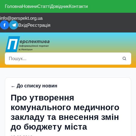
Головна
Новини
Статті
Довідник
Контакти
info@perspekt.org.ua
Вхід
Реєстрація
← До списку новин
Про утворення
комунального медичного
закладу та внесення змiн
до бюджету мiста