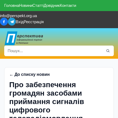
Головна
Новини
Статті
Довідник
Контакти
info@perspekt.org.ua
Вхід
Реєстрація
← До списку новин
Про забезпечення
громадян засобами
приймання сигналів
цифрового