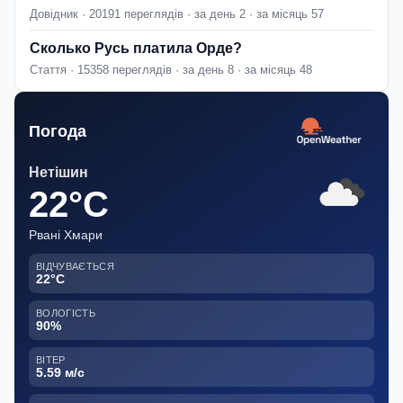
Довідник · 20191 переглядів · за день 2 · за місяць 57
Сколько Русь платила Орде?
Стаття · 15358 переглядів · за день 8 · за місяць 48
Погода
Нетішин
22°C
Рвані Хмари
ВІДЧУВАЄТЬСЯ
22°C
ВОЛОГІСТЬ
90%
ВІТЕР
5.59 м/с