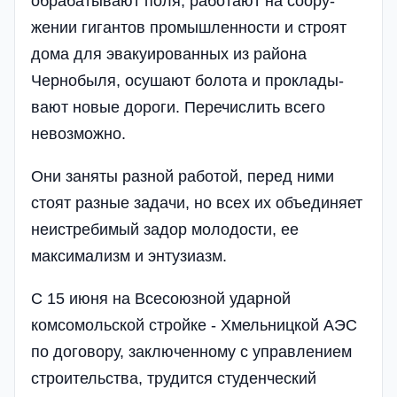
обрабатывают поля, работают на соору­
жении гигантов промыш­ленности и строят
дома для эвакуированных из района
Чернобыля, осуша­ют болота и проклады­
вают новые дороги. Пере­числить всего
невозмож­но.
Они заняты разной работой, перед ними
сто­ят разные задачи, но всех их объединяет
неистреби­мый задор молодости, ее
максимализм и энтузиазм.
С 15 июня на Всесоюз­ной ударной
комсомольс­кой стройке - Хмель­ницкой АЭС
по договору, заключенному с управле­нием
строительства, тру­дится студенческий