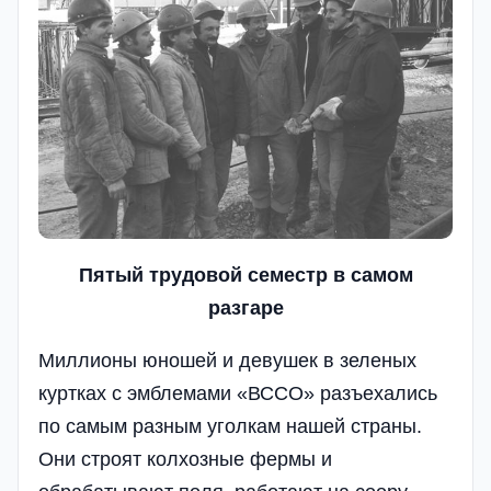
Пятый трудовой семестр в самом
разгаре
Миллио­ны юношей и девушек в зеленых
куртках с эмбле­мами «ВССО» разъе­ха­лись
по самым разным уголкам­ нашей страны.
Они строят колхозные фермы и