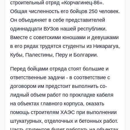
строительный отряд «Корчагинец-86».
Общая числен­ность его бойцов 250 че­ловек.
Он объединяет в себе представителей
один­надцати ВУЗов нашей республики.
Вместе с со­вет­скими юношами и де­вушками
в его рядах тру­дятся студенты из Ника­рагуа,
Кубы, Палестины, Перу и Болгарии.
Перед бойцами отряда стоят большие и
ответст­вен­ные задачи - в соот­ветствие с
договором им предстоит выполнить со­
лидный объем работ по прокладке кабеля
на объектах главного корпу­са, оказать
помощь стро­ителям ХАЭС при выпол­нении
штукатурных, от­делочных и бетонных ра­бот.
Часть студентов бу­дет работать на объек­тах