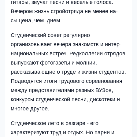
гитары, звучат песни и веселые голоса.
Вечером жизнь стройотряда не менее на­
сыщена, чем днем.
Студенческий совет ре­гулярно
организовывает вечера знакомств и ин­тер­
на­циональных встреч. Редколлегии отрядов
вы­пускают фото­газеты и молнии,
рассказывающие о труде и жизни студен­тов.
Подводятся итоги тру­дового соревнования
ме­ж­ду представителями разных ВУЗов,
конкурсы студен­че­с­кой песни, дискотеки и
многое другое.
Студенческое лето в разгаре - его
характери­зуют труд и отдых. Но парни и