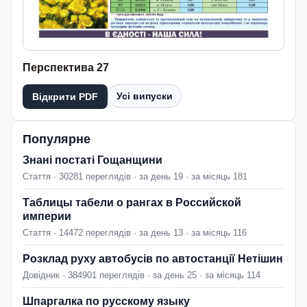
Перспектива 27
Усі випуски
Відкрити PDF
Популярне
Знані постаті Гощанщини
Стаття · 30281 переглядів · за день 19 · за місяць 181
Таблицы табели о рангах в Российской
империи
Стаття · 14472 переглядів · за день 13 · за місяць 116
Розклад руху автобусів по автостанції Нетішин
Довідник · 384901 переглядів · за день 25 · за місяць 114
Шпаргалка по русскому языку