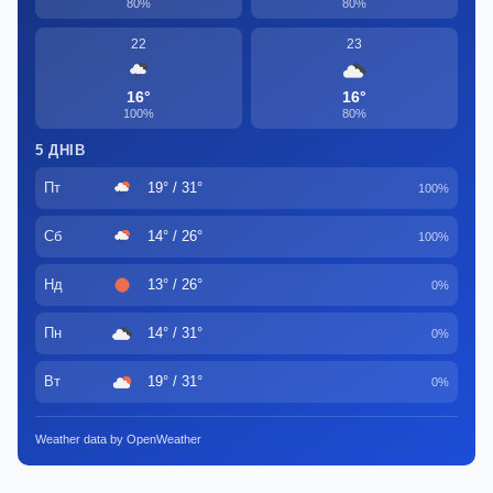
80%
80%
22
23
16°
16°
100%
80%
5 ДНІВ
Пт
19° / 31°
100%
Сб
14° / 26°
100%
Нд
13° / 26°
0%
Пн
14° / 31°
0%
Вт
19° / 31°
0%
Weather data by OpenWeather