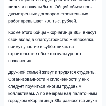
жилья и соцкультбыта. Общий объем пре­
дусмот­ренных договором стро­ительных
работ пре­вышает 700 тыс. рублей.
Кроме этого бойцы «Корчагинца-86» внесут
свой вклад в благоустрой­ство жилпоселка,
примут участие в субботни­ках на
строительстве объектов культурного
назначения.
Дружной семьей живут и трудятся студенты.
Ор­гани­зо­ванности и сплочен­ности у них
следует по­учиться многим трудовым
коллективам. А по вече­рам над палаточным
горо­дком «Корчагинца-86» раз­носятся звуки