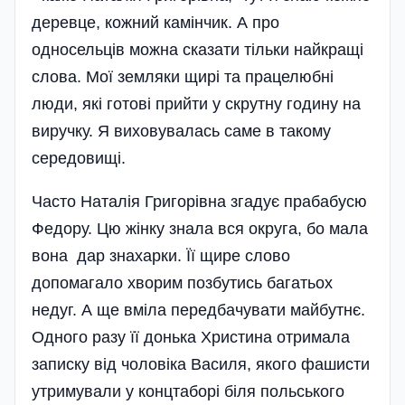
деревце, кожний камінчик. А про
односельців можна сказати тільки найкращі
слова. Мої земляки щирі та працелюбні
люди, які готові прийти у скрутну годину на
виручку. Я виховувалась саме в такому
середовищі.
Часто Наталія Григорівна згадує прабабусю
Федору. Цю жінку знала вся округа, бо мала
вона дар знахарки. Її щире слово
допомагало хворим позбутись багатьох
недуг. А ще вміла передбачувати майбутнє.
Одного разу її донька Христина отримала
записку від чоловіка Василя, якого фашисти
утримували у концтаборі біля польського