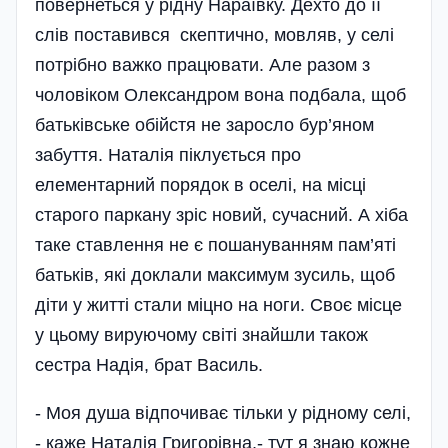
повернеться у рідну Нараївку. Дехто до її
слів поставився скептично, мовляв, у селі
потрібно важко працювати. Але разом з
чоловіком Олександром вона подбала, щоб
батьківське обійстя не заросло бур’я­ном
забуття. Наталія піклується про
елементарний порядок в оселі, на місці
старого паркану зріс новий, сучасний. А хіба
таке ставлення не є пошануванням пам’яті
батьків, які доклали максимум зусиль, щоб
діти у житті стали міцно на ноги. Своє місце
у цьому вируючому світі знайшли також
сестра Надія, брат Василь.
- Моя душа відпочиває тільки у рідному селі,
- каже Наталія Григорівна,- тут я знаю кожне