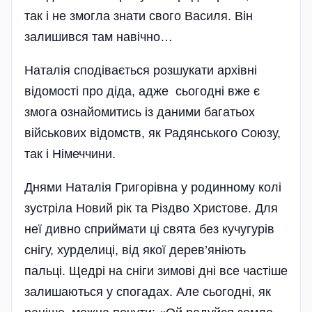
так і не змогла знати свого Василя. Він
залишився там навічно…
Наталія сподівається розшукати архівні
відомості про діда, адже сьогодні вже є
змога ознайомитись із да­ними багатьох
військових відомств, як Радянського Союзу,
так і Німеччини.
Днями Наталія Григорівна у родинному колі
зустріла Новий рік та Різдво Христове. Для
неї дивно сприймати ці свята без кучугурів
снігу, хурделиці, від якої дерев’яніють
пальці. Щедрі на сніги зимові дні все частіше
залишаються у спогадах. Але сьогодні, як