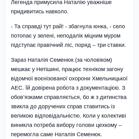
Легенда примусила Наталію уважніше
придивитись навколо.
- Та справді тут рай! - збагнула юнка, - село
потопає у зелені, неподалік міцним муром
підступає правічний ліс, поряд – три ставки.
Зараз Наталія Семенюк (за чоловіком)
мешкає у Нетішині, працює техніком загону
відомчої воєнізованої охорони Хмельницької
АЕС. Їй довірена робота з документацією. З
обов’язками справляється, бо ж з дитинства
звикла до доручених справ ставитись із
великою відповідальністю. Коли у колективі
виникла потреба вибору голови цехкому –
перемогла саме Наталія Семенюк.