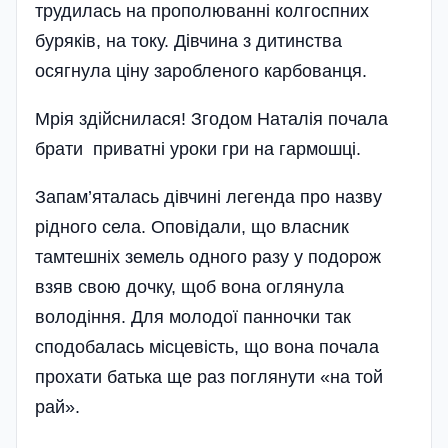
трудилась на прополюванні колгоспних
буряків, на току. Дівчина з дитинства
осягнула ціну заробленого карбованця.
Мрія здійснилася! Згодом Наталія почала
брати приватні уроки гри на гармошці.
Запам’яталась дівчині легенда про назву
рідного села. Оповідали, що власник
тамтешніх земель одного разу у подорож
взяв свою дочку, щоб вона оглянула
володіння. Для молодої панночки так
сподобалась міс­цевість, що вона почала
прохати батька ще раз поглянути «на той
рай».