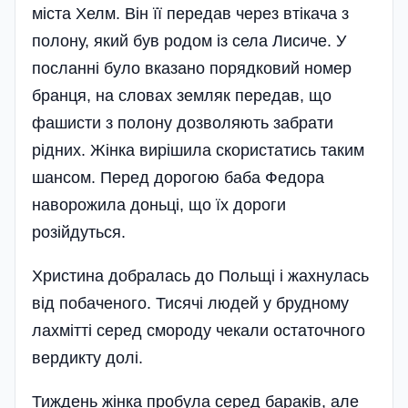
міста Хелм. Він її передав через втікача з
полону, який був родом із села Лисиче. У
посланні було вказано порядковий номер
бранця, на словах земляк передав, що
фашисти з полону дозволяють забрати
рідних. Жінка вирішила скористатись таким
шансом. Перед дорогою баба Федора
наворожила доньці, що їх дороги
розійдуться.
Христина добралась до Польщі і жахнулась
від побаченого. Тисячі людей у брудному
лахмітті серед смороду чекали остаточного
вердикту долі.
Тиждень жінка пробула серед бараків, але