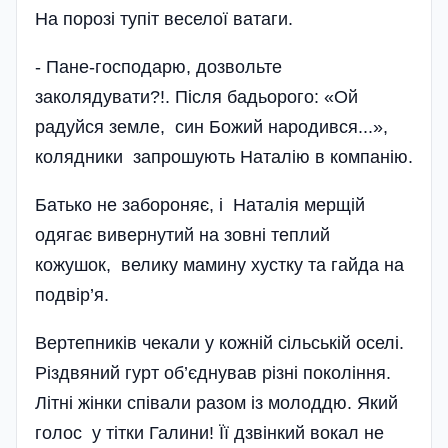
На порозі тупіт веселої ватаги.
- Пане-господарю, дозвольте
заколядувати?!. Після бадьорого: «Ой
радуйся земле, син Божий народився...»,
колядники запрошують Наталію в компанію.
Батько не забороняє, і Наталія мерщій
одягає вивернутий на зовні теплий
кожушок, велику мамину хустку та гайда на
подвір’я.
Вертепників чекали у кожній сільській оселі.
Різдвяний гурт об’єднував різні покоління.
Літні жінки співали разом із молоддю. Який
голос у тітки Галини! Її дзвінкий вокал не