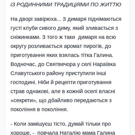
iЗ РОДИННИМИ ТРАДИЦiЯМИ ПО ЖИТТЮ
На дворі завірюха... З димаря піднімаються
густі клуби сивого диму, який зливається з
сніжинками. З того ж таки димаря на всю
округу розливається аромат пирогів, до
приготування яких взялась тітка Галина.
Водночас, до Святвечора у селі Нараївка
Славутського райо­ну приступили інші
господині. Ніби й рецепти приготування
страв однакові, але в кожній оселі власні
«секрети», що дбайливо передаються з
покоління в покоління.
- Коли замішуєш тісто, думай тільки про
хороше, - повчала Наталію мама Галина