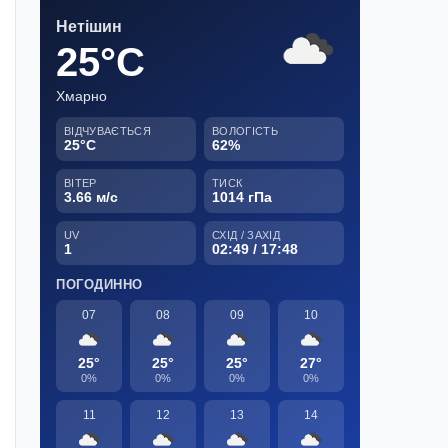
Нетішин
25°C
Хмарно
ВІДЧУВАЄТЬСЯ
ВОЛОГІСТЬ
25°C
62%
ВІТЕР
ТИСК
3.66 м/с
1014 гПа
UV
СХІД / ЗАХІД
1
02:49 / 17:48
ПОГОДИННО
07
08
09
10
25°
25°
25°
27°
0%
0%
0%
0%
11
12
13
14