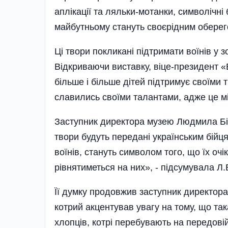
аплікації та ляльки-мотанки, символічні
майбутньому стануть своєрідним оберег
Ці твори покликані підтримати воїнів у зо
Відкриваючи виставку, віце-президент
більше і більше дітей підтримує своїми
славились своїми талантами, адже це міс
Заступник директора музею Людмила Бі
твори будуть передані українським бійця
воїнів, стануть символом того, що їх оч
рівнятиметься на них», - підсумувала Л.
Її думку продовжив заступник директо
котрий акцентував увагу на тому, що та
хлопців, котрі перебувають на передові