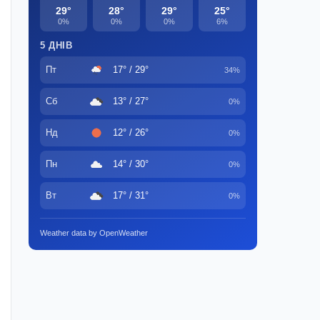
29°
28°
29°
25°
0%
0%
0%
6%
5 ДНІВ
Пт
17° / 29°
34%
Сб
13° / 27°
0%
Нд
12° / 26°
0%
Пн
14° / 30°
0%
Вт
17° / 31°
0%
Weather data by OpenWeather