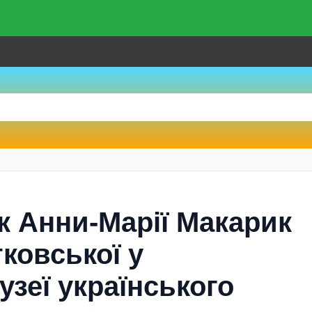
к Анни-Марії Макарик
ковської у
зеї українського