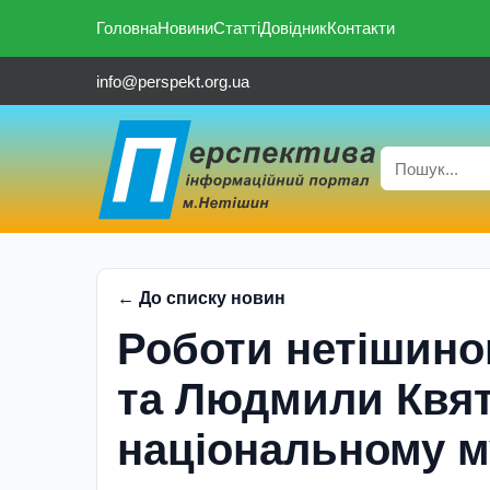
Головна
Новини
Статті
Довідник
Контакти
info@perspekt.org.ua
← До списку новин
Роботи нетішино
та Людмили Квят
національному му