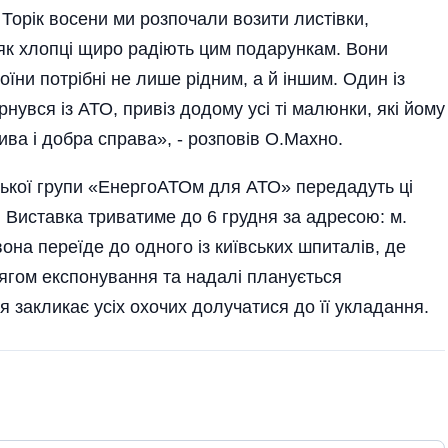
 Торік восени ми розпочали возити листівки,
 як хлопці щиро радіють цим подарункам. Вони
оїни потрібні не лише рідним, а й іншим. Один із
увся із АТО, привіз додому усі ті малюнки, які йому
ва і добра справа», - розповів О.Махно.
ької групи «ЕнергоАТОм для АТО» передадуть ці
. Виставка триватиме до 6 грудня за адресою: м.
 вона переїде до одного із київських шпиталів, де
тягом експонування та надалі планується
 закликає усіх охочих долучатися до її укладання.