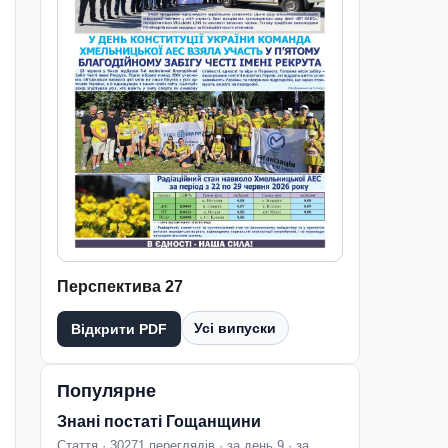
Перспектива 27
Усі випуски
Відкрити PDF
Популярне
Знані постаті Гощанщини
Стаття · 30271 переглядів · за день 9 · за