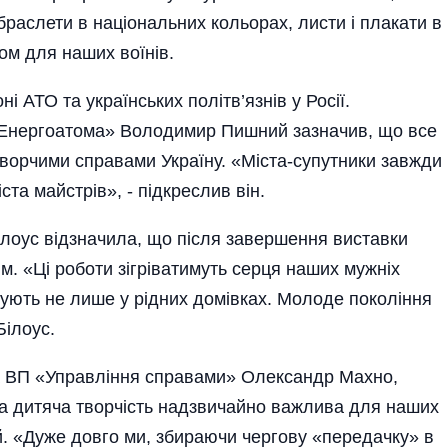
 браслети в національних кольорах, листи і плакати в
ом для наших воїнів.
ні АТО та українських політв’язнів у Росії.
 «Енергоатома» Володимир Пишний зазначив, що все
 творчими справами Україну. «Міста-супутники завжди
та майстрів», - підкреслив він.
лоус відзначила, що після завершення виставки
м. «Ці роботи зігріватимуть серця наших мужніх
ікують не лише у рідних домівках. Молоде покоління
Білоус.
ра ВП «Управління справами» Олександр Махно,
ка дитяча творчість надзвичайно важлива для наших
й. «Дуже довго ми, збираючи чергову «передачку» в