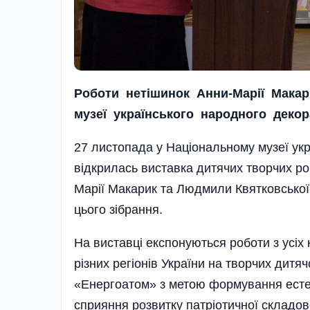
Роботи нетішинок Анни-Марії Мака
музеї українського народного деко
27 листопада у Національному музеї ук
відкрилась виставка дитячих творчих ро
Марії Макарик та Людмили Квятковської 
цього зібрання.
На виставці експонуються роботи з усіх к
різних регіонів України на творчих дит
«Енергоатом» з метою формування естети
сприяння розвитку патріотичної складов