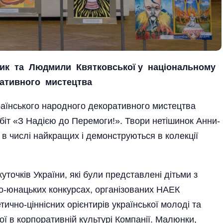
рик та Людмили Квятковської у національному
ративного мистецтва
раїнського народного декоративного мистецтва
біт «З Надією до Перемоги!». Твори нетішинок Анни-
в числі найкращих і демонструються в колекції
уточків України, які були представлені дітьми з
ячо-юнацьких конкурсах, організованих НАЕК
чно-ціннісних орієнтирів української молоді та
ої в корпоративній культурі Компанії. Малюнки,