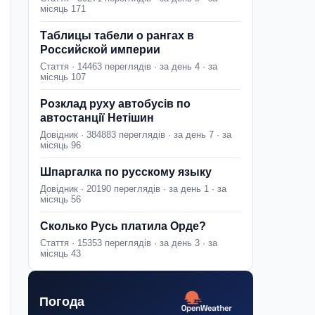
місяць 171
Таблицы табели о рангах в
Российской империи
Стаття · 14463 переглядів · за день 4 · за
місяць 107
Розклад руху автобусів по
автостанції Нетішин
Довідник · 384883 переглядів · за день 7 · за
місяць 96
Шпаргалка по русскому языку
Довідник · 20190 переглядів · за день 1 · за
місяць 56
Сколько Русь платила Орде?
Стаття · 15353 переглядів · за день 3 · за
місяць 43
Погода