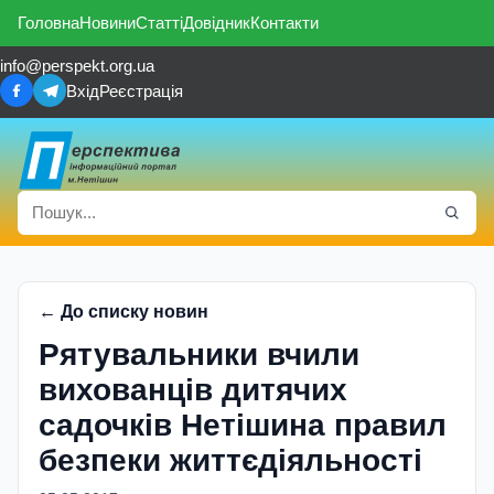
Головна
Новини
Статті
Довідник
Контакти
info@perspekt.org.ua
Вхід
Реєстрація
← До списку новин
Рятувальники вчили
вихованців дитячих
садочків Нетішина правил
безпеки життєдіяльності