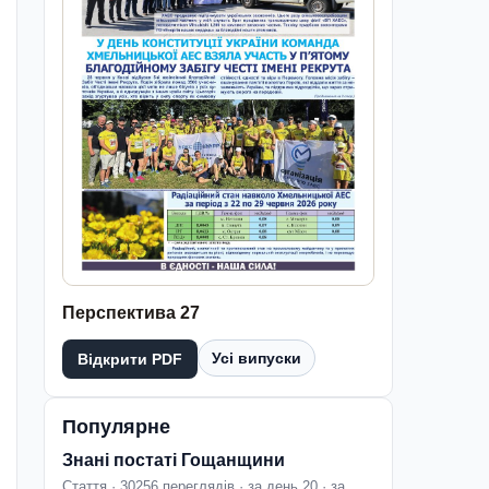
Перспектива 27
Усі випуски
Відкрити PDF
Популярне
Знані постаті Гощанщини
Стаття · 30256 переглядів · за день 20 · за