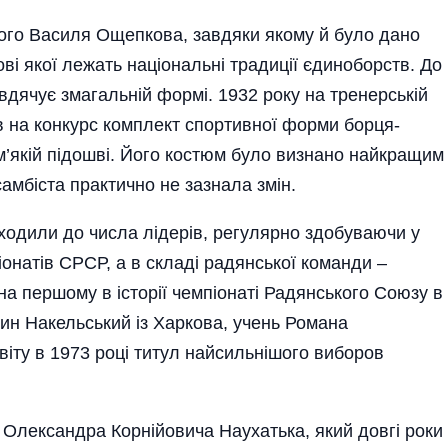
ого Василя Ощепкова, завдяки якому й було дано
ові якої лежать національні традиції єдиноборств. До
авдячує змагальній формі. 1932 року на тренерській
 на конкурс комплект спортивної форми борця-
 м’якій підошві. Його костюм було визнано найкращим
самбіста практично не зазнала змін.
 входили до числа лідерів, регулярно здобуваючи у
іонатів СРСР, а в складі радянської команди –
на першому в історії чемпіонаті Радянського Союзу в
ин Накельський із Харкова, учень Романа
віту в 1973 році титул найсильнішого виборов
Олександра Корнійовича Наухатька, який довгі роки