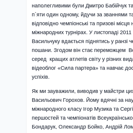
наполегливими були Дмитро Бабійчук та
п`яти один одному, йдучи за званнями та
відповідно чемпіонські та призові місця
міжнародних турнірах. У листопаді 2011 р
Васильчуку вдається піднятись у ранзі 
пошани. Згодом він стає переможцем Все
серед кращих атлетів світу у різних ви
відеоблог «Сила партера» та навчає до
успіхів.
Як ми зауважили, виводив у майстри цих
Васильович Горохов. Йому вдячні за на
міжнародного класу Ігор Музика та Серг
першостей та чемпіонатів Всеукраїнсько
Бондарук, Олександр Бойко, Андрій Лом