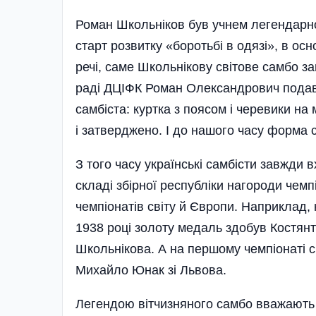
Роман Школьніков був учнем легендарн
старт розвитку «боротьбі в одязі», в осн
речі, саме Школьні­кову світове самбо з
раді ДЦІФК Роман Олександрович подав
самбіста: куртка з поясом і черевики на
і затверджено. І до нашого часу форма 
З того часу українські самбісти завжди
складі збірної республіки нагороди чемп
чемпіонатів світу й Європи. Наприклад, 
1938 році золоту медаль здобув Костянт
Школьнікова. А на першому чемпіонаті с
Михайло Юнак зі Львова.
Легендою вітчизняного самбо вважають 