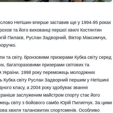
 слово Нетішин вперше заставив ще у 1994-95 роках
рохов та його вихованці першої хвилі Костянтин
гій Пилаєв, Руслан Задворний, Віктор Максимчук,
оручко.
пи та світу, бронзовими призерами Кубка світу серед
лих, багаторазовими призерами світових та
 України. 1998 року переможець молодіжних
ць Кубка світу Руслан Задворний першим у Нетішині
ного класу, а 2004 року здобуває звання
у раніше заслуженим майстром спорту стає його
ець світу з бойового самбо Юрій Пилипчук. За цими
ова хвиля талановитих спортсменів. Особливо