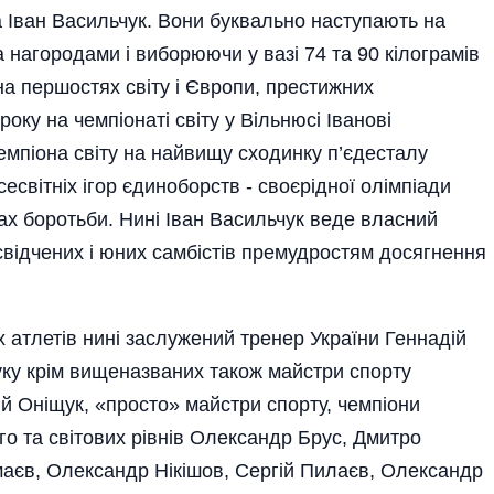
 Іван Васильчук. Вони буквально наступають на
 нагородами і виборюючи у вазі 74 та 90 кілограмів
 на першостях світу і Європи, престижних
оку на чемпіонаті світу у Вільнюсі Іванові
чемпіона світу на найвищу сходинку п’єдесталу
світніх ігор єдиноборств - своєрідної олімпіади
дах боротьби. Нині Іван Васильчук веде власний
свідчених і юних самбістів премудростям досягнення
 атлетів нині заслужений тренер України Геннадій
уку крім вищеназваних також майстри спорту
ій Оніщук, «просто» майстри спорту, чемпіони
го та світових рівнів Олександр Брус, Дмитро
аєв, Олександр Нікішов, Сергій Пилаєв, Олександр