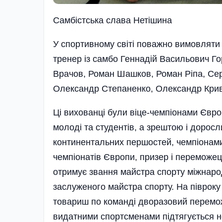
Самбiстська слава Нетiшина
У спортивному світі поважно вимовляти
тренер із самбо Геннадій Васильович Го
Врачов, Роман Шашков, Роман Ріпа, Сер
Олександр Степаненко, Олександр Крив
Ці вихованці були віце-чемпіонами Євро
молоді та студентів, а зрештою і дорос
континентальних першостей, чемпіонами
чемпіонатів Європи, призер і переможе
отримує звання майстра спорту міжнарод
заслуженого майстра спорту. На піврок
товариш по команді дворазовий перемож
видатними спортсменами підтягується н