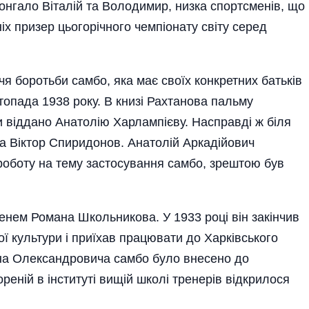
онгало Віталій та Володимир, низка спортсменів, що
іх призер цьогорічного чемпіонату світу серед
чя боротьби самбо, яка має своїх конкретних батьків
истопада 1938 року. В книзі Рахтанова пальму
и віддано Анатолію Харлампієву. Насправді ж біля
а Віктор Спиридонов. Анатолій Аркадійович
оботу на тему застосування самбо, зрештою був
менем Романа Школьникова. У 1933 році він закі­нчив
ї культури і приїхав працювати до Харківського
мана Олександровича самбо було внесено до
ореній в інституті вищій школі тренерів відкрилося