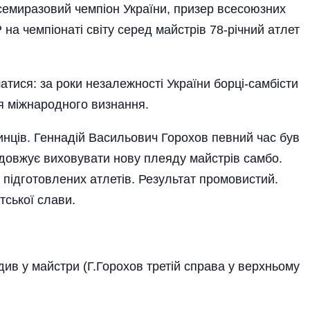
ч семиразовий чемпіон України, призер всесоюзних
на чемпіонаті світу серед майстрів 78-річний атлет
тися: за роки незалежності України борці-самбісти
я міжнародного визнання.
шинців. Геннадій Васильович Горохов певний час був
одовжує виховувати нову плеяду майстрів самбо.
 підготовлених атлетів. Результат промовистий.
тської слави.
див у майстри (Г.Горохов третій справа у верхньому