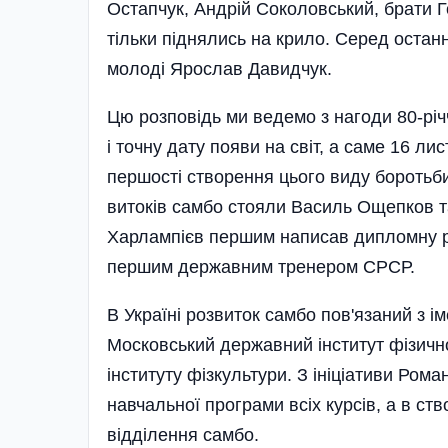
Остапчук, Андрій Соколовський, брати Г
тільки піднялись на крило. Серед останн
молоді Ярослав Давидчук.
Цю розповідь ми ведемо з нагоди 80-річ
і точну дату появи на світ, а саме 16 л
першості створення цього виду боротьб
витоків самбо стояли Василь Ощепков т
Харлампієв першим написав дипломну р
першим державним тренером СРСР.
В Україні розвиток самбо пов'язаний з і
Московський державний інститут фізично
інституту фізкультури. З ініціативи Ро
навчальної програми всіх курсів, а в ств
відділення самбо.