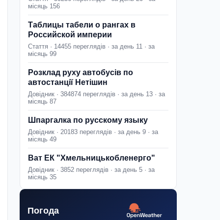
місяць 156
Таблицы табели о рангах в
Российской империи
Стаття · 14455 переглядів · за день 11 · за
місяць 99
Розклад руху автобусів по
автостанції Нетішин
Довідник · 384874 переглядів · за день 13 · за
місяць 87
Шпаргалка по русскому языку
Довідник · 20183 переглядів · за день 9 · за
місяць 49
Ват ЕК "Хмельницькобленерго"
Довідник · 3852 переглядів · за день 5 · за
місяць 35
Погода