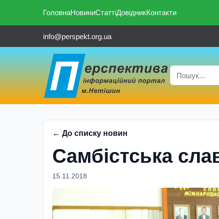
Головна
Новини
Статті
Довідник
Контакти
info@perspekt.org.ua
← До списку новин
Самбiстська сла
15.11.2018