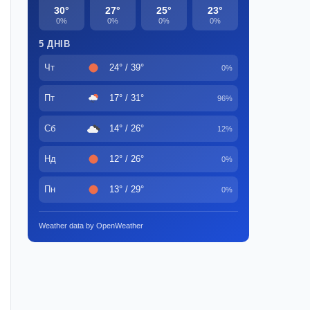
30°
27°
25°
23°
0%
0%
0%
0%
5 ДНІВ
Чт
24° / 39°
0%
Пт
17° / 31°
96%
Сб
14° / 26°
12%
Нд
12° / 26°
0%
Пн
13° / 29°
0%
Weather data by OpenWeather