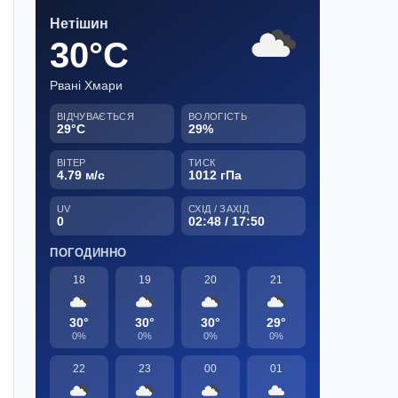
Нетішин
30°C
Рвані Хмари
ВІДЧУВАЄТЬСЯ
ВОЛОГІСТЬ
29°C
29%
ВІТЕР
ТИСК
4.79 м/с
1012 гПа
UV
СХІД / ЗАХІД
0
02:48 / 17:50
ПОГОДИННО
18
19
20
21
30°
30°
30°
29°
0%
0%
0%
0%
22
23
00
01