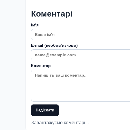
Коментарі
Імʼя
E-mail (необовʼязково)
Коментар
Надіслати
Завантажуємо коментарі...