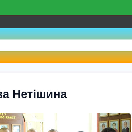
ва Нетiшина