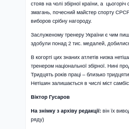
стояв на чолі збірної країни, а цьогорі
змагань, почесний майстер спорту СРСР 
виборов срібну нагороду.
Заслуженому тренеру України є чим пиша
здобули понад 2 тис. медалей, добилис
В когорті цих знаних атлетів низка неті
тренером національної збірної. Нині пр
Тридцять років праці – близько тридцяти
Нетішин залишається в числі міст самбіс
Віктор Гусаров
На знімку з архіву редакції:
він їх виво
ряду)