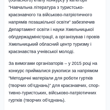
(обласного) етапу Конкурсу у категорії
"Навчальна література з туристсько-
краєзнавчого та військово-патріотичного
напрямів поза­шкільної освіти" забезпечив
Департамент освіти і науки Хмельницької
облдержадміні­страції, а організував і провів
Хмельницький обласний центр туризму і
краєзнавства учнівської молоді.
За вимогами організаторів – у 2015 році на
конкурс приймалися рукописи за напрямом
"Методичні матеріали для роботи гуртків
(творчих об’є­днань)" для краєзнавчих, спор­
тивно-туристських, війсь­ково-патріотичних
гурт­ків (твор­чих об’єднань).