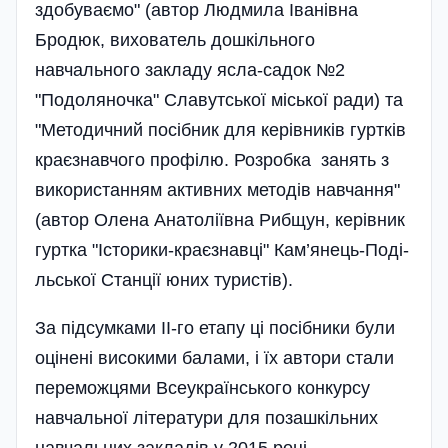
здобуваємо" (автор Людмила Іванівна
Бродюк, вихователь дошкільного
навчального закладу ясла-садок №2
"Подоляночка" Славутської міської ради) та
"Методичний посібник для керівників гуртків
краєзнавчого профілю. Розробка занять з
використанням активних методів навчання"
(автор Олена Анатоліївна Рибщун, керівник
гуртка "Історики-краєзнавці" Кам’янець-Поді­
льської Станції юних туристів).
За підсумками ІІ-го етапу ці посібники були
оцінені високими балами, і їх автори стали
переможцями Всеукраїнського конкурсу
навчальної літератури для позашкільних