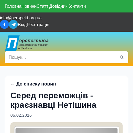
Головна
Новини
Статті
Довідник
Контакти
info@perspekt.org.ua
Вхід
Реєстрація
← До списку новин
Серед переможців -
краєзнавці Нетішина
05.02.2016