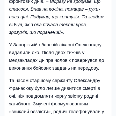
фронтових днів.
– Відразу не зрозумів, що
сталося. Впав на коліна, помацав – руки-
ноги цілі. Подумав, що контузія. Та згодом
відчув, як з ока почала текти кров,
зрозумів, що поранений».
У Запорізькій обласній лікарні Олександру
видалили око. Після двох тижнів у
медзакладах Дніпра чоловік повернувся до
виконання бойових завдань на передову.
Та часом старшому сержанту Олександру
Франасюку було легше дивитися смерті в
очі, ніж повідомляти чорну звістку родині
загиблого. Змучені формулюванням
«зниклий безвісти», родичі телефонували у