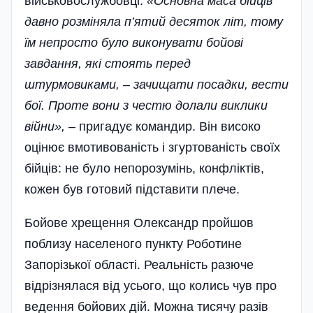
військовослужбовці.
«Основна маса бійців
давно розміняла п’ятий десяток літ, тому
їм непросто було виконувати бойові
завдання, які стоять перед
штурмовиками, – зачищати посадки, вести
бої. Проте вони з честю долали виклики
війни»,
– пригадує командир. Він високо
оцінює вмотивованість і згуртованість своїх
бійців: не було непорозумінь, конфліктів,
кожен був готовий підставити плече.
Бойове хрещення Олександр пройшов
поблизу населеного пункту Роботине
Запорізької області. Реальність разюче
відрізнялася від усього, що колись чув про
ведення бойових дій. Можна тисячу разів