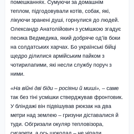
помешканнях. Сумуючи за домашнім
теплом, підгодовували котів, собак, які,
лікуючи зранені душі, горнулися до людей.
Олександр Анатолійович з усмішкою згадує
песика Ведмедика, який добряче од’їв боки
на солдатських харчах. Бо українські бійці
щедро ділилися армійським пайком з
чотирилапими, які несли службу поруч з
ними.
«На війні дві біди – росіяни й миші»,
– саме
так без тіні усмішки стверджував фронтовик.
У бліндажі він підвішував рюкзак на два
метри над землею – гризуни діставалися й
туди. Обгризали окуляр тепловізора,
сигарети, а ось шоколад – не чіпали.