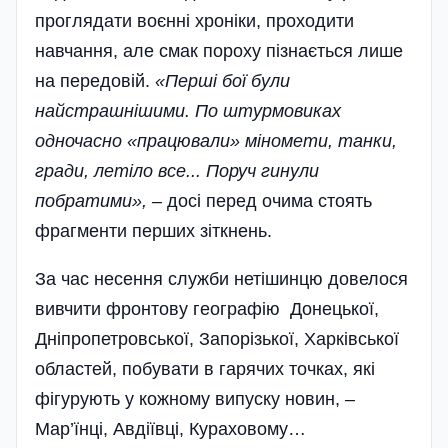
проглядати воєнні хроніки, проходити
навчання, але смак пороху пізнається лише
на передовій.
«Перші бої були
найстрашнішими. По штурмовиках
одночасно «працювали» міномети, танки,
гради, летіло все... Поруч гинули
побратими»,
– досі перед очима стоять
фрагменти перших зіткнень.
За час несення служби нетішинцю довелося
вивчити фронтову географію Донецької,
Дніпропетровської, Запорізької, Харківської
областей, побувати в гарячих точках, які
фігурують у кожному випуску новин, –
Мар’їнці, Авдіївці, Кураховому…