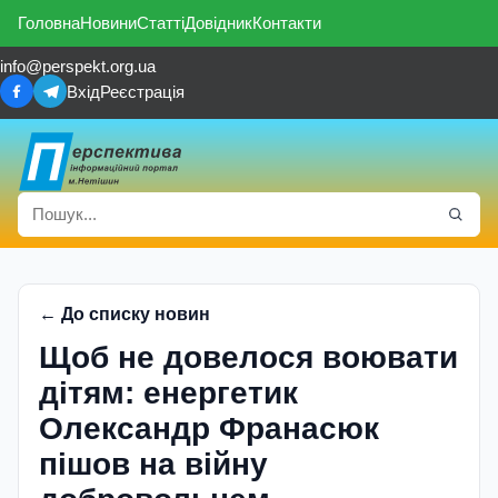
Головна
Новини
Статті
Довідник
Контакти
info@perspekt.org.ua
Вхід
Реєстрація
← До списку новин
Щоб не довелося воювати
дітям: енергетик
Олександр Франасюк
пішов на війну