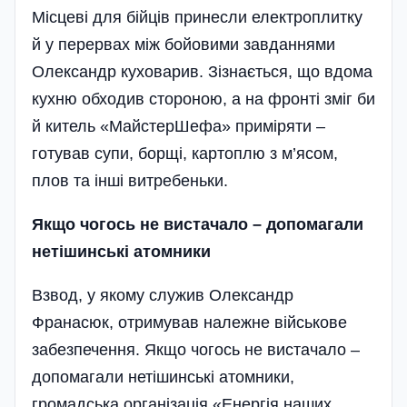
Місцеві для бійців принесли електроплитку
й у перервах між бойовими завданнями
Олександр куховарив. Зізнається, що вдома
кухню обходив стороною, а на фронті зміг би
й китель «МайстерШефа» приміряти –
готував супи, борщі, картоплю з м’ясом,
плов та інші витребеньки.
Якщо чогось не вистачало – допомагали
нетішинські
атомники
Взвод, у якому служив Олександр
Франасюк, отримував належне військове
забезпечення. Якщо чогось не вистачало –
допомагали нетішинські атомники,
громадська організація «Енергія наших