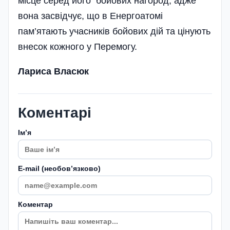
місце серед його бойових нагород, адже
вона засвідчує, що в Енергоатомі
пам’ятають учасників бойових дій та цінують
внесок кожного у Перемогу.
Лариса Власюк
Коментарі
Імʼя
E-mail (необовʼязково)
Коментар