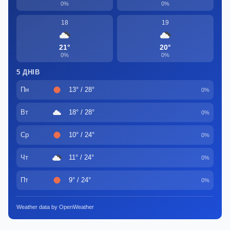
0%
0%
18
19
21°
20°
0%
0%
5 ДНІВ
Пн
13° / 28°
0%
Вт
18° / 28°
0%
Ср
10° / 24°
0%
Чт
11° / 24°
0%
Пт
9° / 24°
0%
Weather data by OpenWeather