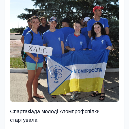
Спартакiада молодi Атомпрофспiлки
стартувала