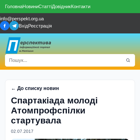
Головна
Новини
Статті
Довідник
Контакти
info@perspekt.org.ua
Вхід
Реєстрація
← До списку новин
Спартакiада молодi
Атомпрофспiлки
стартувала
02.07.2017