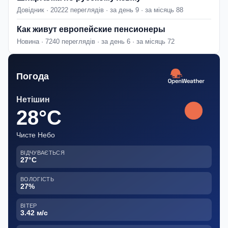
Довідник · 20222 переглядів · за день 9 · за місяць 88
Как живут европейские пенсионеры
Новина · 7240 переглядів · за день 6 · за місяць 72
Погода
Нетішин
28°C
Чисте Небо
ВІДЧУВАЄТЬСЯ
27°C
ВОЛОГІСТЬ
27%
ВІТЕР
3.42 м/с