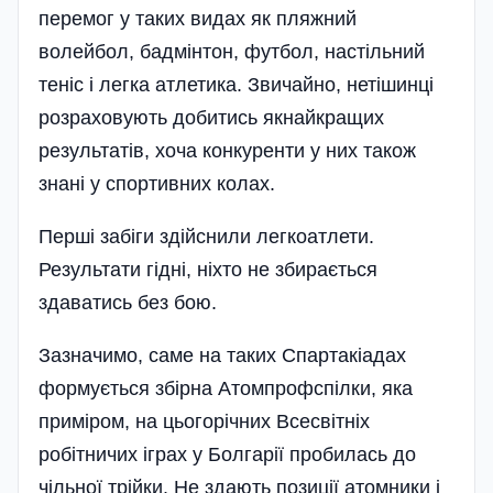
перемог у таких видах як пляжний
волейбол, бадмі­нтон, футбол, настільний
теніс і легка атлетика. Звичайно, нетішинці
розраховують добитись якнайкращих
результатів, хоча конкуренти у них також
знані у спортивних колах.
Перші забіги здійснили легкоатлети.
Результати гідні, ніхто не збирається
здаватись без бою.
Зазначимо, саме на таких Спартакіадах
формується збірна Атом­профспілки, яка
приміром, на цьогорічних Всесвітніх
робітничих іграх у Болгарії пробилась до
чільної трійки. Не здають позиції атомники і