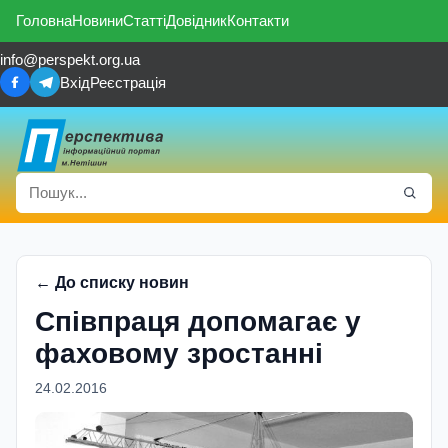
Головна
Новини
Статті
Довідник
Контакти
info@perspekt.org.ua
Вхід
Реєстрація
← До списку новин
Співпраця допомагає у
фаховому зростанні
24.02.2016