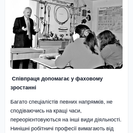
Сп
і
впраця допомага
є
у фаховому
зростанн
і
Багато спеціалістів певних напрямків, не
сподіваючись на кращі часи,
переорієнтовуються на інші види діяльності.
Нинішні робітничі професії вимагають від