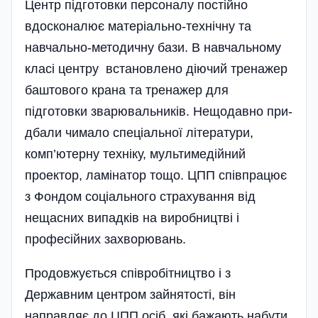
Центр підготовки перс­о­налу постійно
вдосконалює матеріально-технічну та
навчально-методичну бази. В навчальному
класі центру встановлено діючий тренажер
баштового крана та трена­жер для
підготовки зварювальників. Нещодавно при­
дбали чимало спеціальної літератури,
комп’ютерну техніку, мультимедійний
проектор, ламінатор тощо. ЦПП співпрацює
з Фондом соціального страхування від
нещасних випадків на виробництві і
професійних захворювань.
Продовжується співробітництво і з
Державним центром зайнятості, він
направляє до ЦПП осіб, які бажають набути