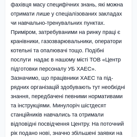
фахівця масу специфічних знань, які можна
отримати лише у спеціалізованих закладах
чи навчально-тренувальних пунктах.
Приміром, затребуваними на ринку праці є
кра­нівники, газозварювальники, опе­ра­тори
котельні та опалювачі тощо. Подібні
послуги на­дає в нашому місті ТОВ «Центр
під­готовки персоналу УБ ХАЕС».
Зазначимо, що праців­ники ХАЕС та під­
рядних організацій здобувають тут необхідні
знання, передбачені певними нор­мативами
та інструкціями. Минулоріч шістдесят
станційників навчались та отримали
відповідні посвідчення Центру. На поточний
рік подано нові, значно збільшені заявки на