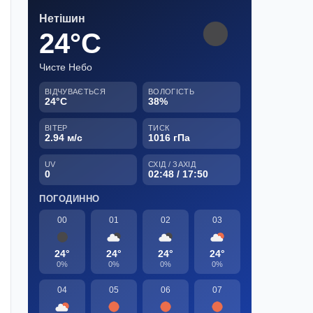
Нетішин
24°C
Чисте Небо
ВІДЧУВАЄТЬСЯ
ВОЛОГІСТЬ
24°C
38%
ВІТЕР
ТИСК
2.94 м/с
1016 гПа
UV
СХІД / ЗАХІД
0
02:48 / 17:50
ПОГОДИННО
00
01
02
03
24°
24°
24°
24°
0%
0%
0%
0%
04
05
06
07