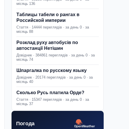
місяць 136
Таблицы табели о рангах в
Российской империи
Стаття · 14444 переглядів · за день 0 · за
місяць 88
Розклад руху автобусів по
автостанції Нетішин
Довідник · 384861 переглядів · за день 0 · за
місяць 74
Шпаргалка по русскому языку
Довідник · 20174 переглядів · за день 0 · за
місяць 40
Сколько Русь платила Орде?
Стаття · 15347 переглядів · за день 0 · за
місяць 37
Погода