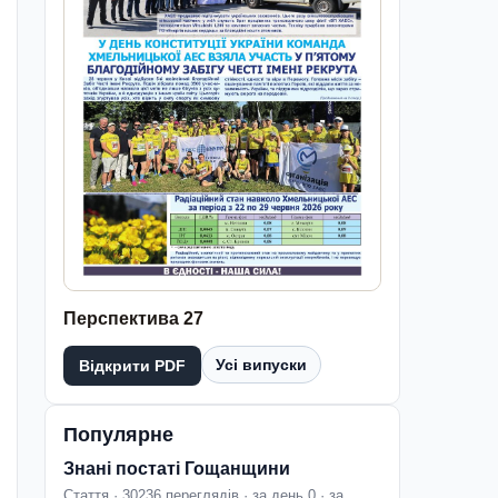
Перспектива 27
Усі випуски
Відкрити PDF
Популярне
Знані постаті Гощанщини
Стаття · 30236 переглядів · за день 0 · за