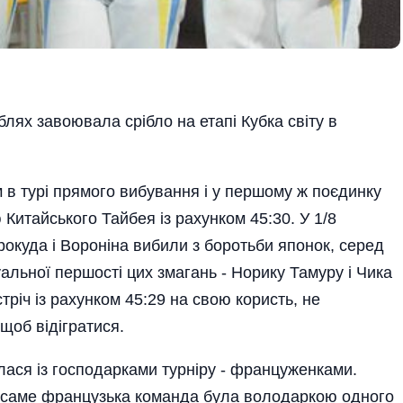
блях завоювала срібло на етапі Кубка світу в
 в турі прямого вибування і у першому ж поєдинку
итай­ського Тайбея із рахунком 45:30. У 1/8
рокуда і Вороніна вибили з боротьби японок, серед
альної першості цих змагань - Норику Тамуру і Чика
тріч із рахунком 45:29 на свою користь, не
щоб відігратися.
ілася із господарками турніру - француженками.
ь саме французька команда була володаркою одного