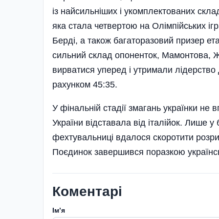
із найсильніших і укомплектованих скла
яка стала четвертою на Олімпійських ігра
Берді, а також багаторазовий призер ет
сильний склад опоненток, Мамонтова, Жо
вирватися уперед і утримали лідерство 
рахунком 45:35.
У фінальній стадії змагань українки не вп
України відставала від італійок. Лише у
фехтувальниці вдалося скоротити розрив
Поєдинок завершився поразкою українсь
Коментарі
Імʼя