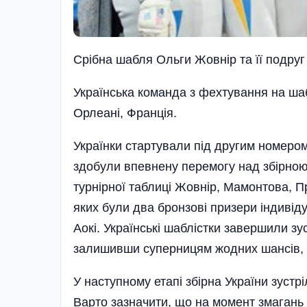
Срібна шабля Ольги Жовнір та її подруг
Українська команда з фех­ту­­вання на ша
Орлеані, Франція.
Українки стартували під другим номером
здобули впевнену перемогу над збірною К
турнірної таблиці Жовнір, Мамонтова, П
яких були два бронзові призери індивіду
Аокі. Українські шаблістки завершили зус
залишивши суперницям жодних шан­сів, 
У наступному етапі збірна України зустр
Варто зазначити, що на момен­т змаган