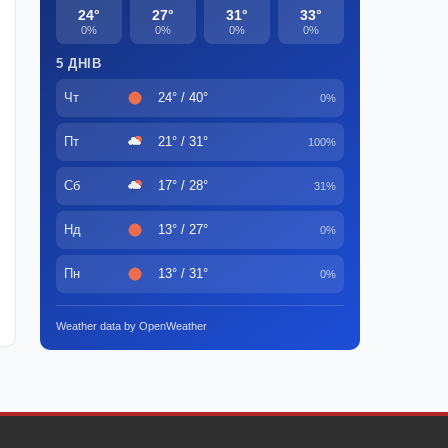
24°
27°
31°
33°
0%
0%
0%
0%
5 ДНІВ
Чт
24° / 40°
0%
Пт
21° / 31°
100%
Сб
17° / 28°
31%
Нд
13° / 27°
0%
Пн
13° / 31°
0%
Weather data by OpenWeather