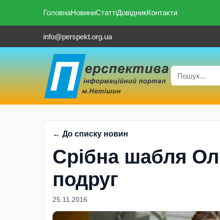
Головна
Новини
Статті
Довідник
Контакти
info@perspekt.org.ua
← До списку новин
Срібна шабля Оль
подруг
25.11.2016