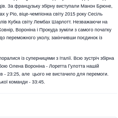
дів. За французьку збірну виступали Манон Брюне,
х у Ріо, віце-чемпіонка світу 2015 року Сесіль
апів Кубка світу Лембах Шарлотт. Незважаючи на
внір, Вороніна і Прокуда зуміли з самого початку
до переможного уколу, закінчивши поєдинок із
оралися із супер­ницями з Італії. Всю зустріч збір­на
 бою Олена Вороніна - Лоретта Гулотта на­шій
 - 23:25, але цього не вистачило для перемоги.
кої команди - 33:45.