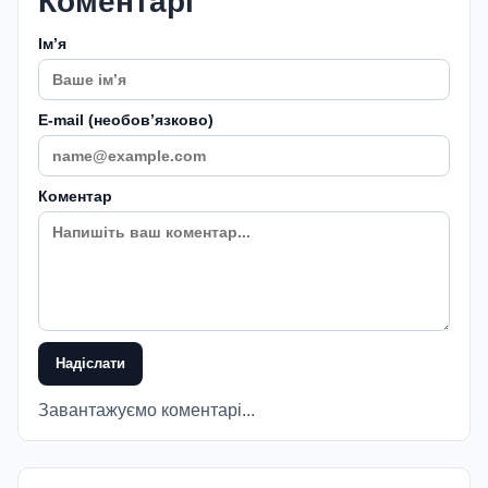
Коментарі
Імʼя
E-mail (необовʼязково)
Коментар
Надіслати
Завантажуємо коментарі...