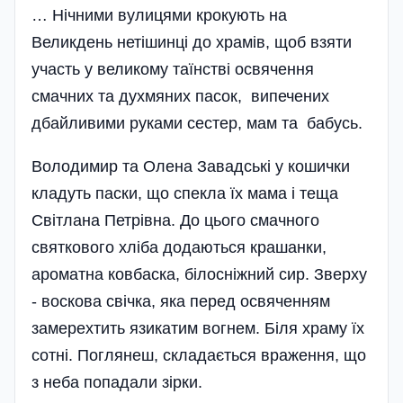
… Нічними вулицями крокують на
Великдень нетішинці до храмів, щоб взяти
участь у великому таїнстві освячення
смачних та духмяних пасок, випечених
дбайливими руками сестер, мам та бабусь.
Володимир та Олена Завадські у кошички
кладуть паски, що спекла їх мама і теща
Світлана Петрівна. До цього смачного
святкового хліба додаються крашанки,
ароматна ковбаска, білосніжний сир. Зверху
- воскова свічка, яка перед освяченням
замерехтить язикатим вогнем. Біля храму їх
сотні. Поглянеш, складається враження, що
з неба попадали зірки.