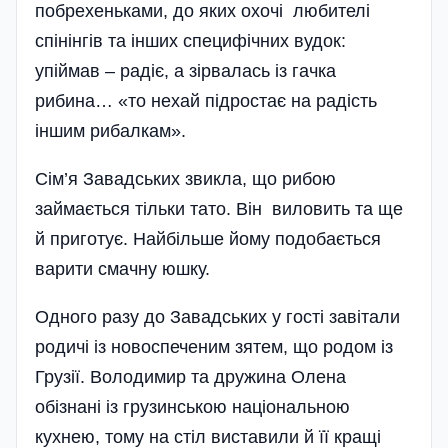
побрехеньками, до яких охочі любителі
спінінгів та інших специфічних вудок:
упіймав – радіє, а зірвалась із гачка
рибина… «то нехай підростає на радість
іншим рибалкам».
Сім’я Завадських звикла, що рибою
займається тільки тато. Він виловить та ще
й приготує. Найбільше йому подобається
варити смачну юшку.
Одного разу до Завадських у гості завітали
родичі із новоспеченим зятем, що родом із
Грузії. Володимир та дружина Олена
обізнані із грузинською національною
кухнею, тому на стіл виставили й її кращі