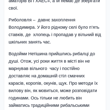
аматорів ВП ХАЕС», а їй немає де зберігати
свої.
Риболовля – давнє захоплення
Володимира. У його рідному селі було п’ять
ставків, де хлопець і пропадав у вільний від
шкільних занять час.
Водойми Нетішина прийшлись рибалці до
душі. Отож, усі роки життя в місті він не
марнував вільного часу і постійно
доставляє на домашній стіл смачних
карасів, коропів, окунів, щук. Про методи їх
вилову він, як мовиться, може розповідати
годинами. Ось тільки не любит­ь він
займатись традиційними рибаль­ськими