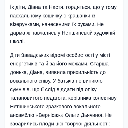
Їх діти, Діана та Настя, гордяться, що у тому
пасхальному кошичку є крашанки із
візерунками, нанесеними їх руками. Не
дарма ж навчались у Нетішинській художній
школі.
Діти Завадських відомі особистості у місті
енергетиків та й за його межами. Старша
донька, Діана, виявила прихильність до
вокального співу. У батьків не виникло
сумнівів, що її слід віддати під опіку
талановитого педагога, керівника колективу
Нетішинського зразкового вокального
ансамблю «Вернісаж» Ольги Дьячиної. Не
забарились плоди цієї творчої діяльності: