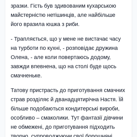
зразки. Гість був здивованим кухарською
майстерністю нетішинців, але найбільше
його вразила юшка з риби.
- Трапляється, що у мене не вистачає часу
на турботи по кухні, - розповідає дружина
Олена, - але коли повертаюсь додому,
завжди впевнена, що на столі буде щось
смачненьке.
Татову пристрасть до приготування смачних
страв розділяє й дванадцятирічна Настя. Їй
більше подобаються кондитерські вироби,
особливо – смаколики. Тут фантазії дівчини
не обмежені, до приготування підходить
творчо, супрово­джуючи свої борошняні