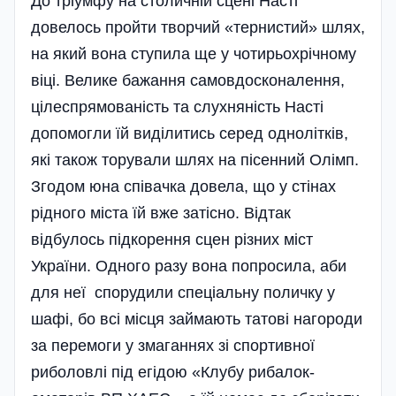
До тріумфу на столичній сцені Насті
довелось пройти творчий «тернистий» шлях,
на який вона ступила ще у чотирьохрічному
віці. Велике бажання самовдосконалення,
цілеспрямованість та слухняність Насті
допомогли їй виділитись серед однолітків,
які також торували шлях на пісенний Олімп.
Згодом юна співачка довела, що у стінах
рідного міста їй вже затісно. Відтак
відбулось підкорення сцен різних міст
України. Одного разу вона попросила, аби
для неї спорудили спеціальну поличку у
шафі, бо всі місця займають татові нагороди
за перемоги у змаганнях зі спортивної
риболовлі під егідою «Клубу рибалок-