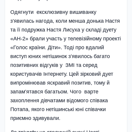
Одягнути ексклюзивну вишиванку
з’явилась нагода, коли менша донька Настя
та її подружка Настя Лисуха у складі дуету
«АН-2» брали участь у телевізійному проекті
«Голос країни. Діти». Тоді про вдалий
виступ юних нетішинок з’явилось багато
позитивних відгуків у ЗМІ та серед
користувачів Інтернету. Цей зірковий дует
випромінював яскравий позитив, тому й
запам’ятався багатьом. Чого варте
захоплення дівчатами відомого співака
Потапа, якого нетішинські юні співачки
приємно здивували.