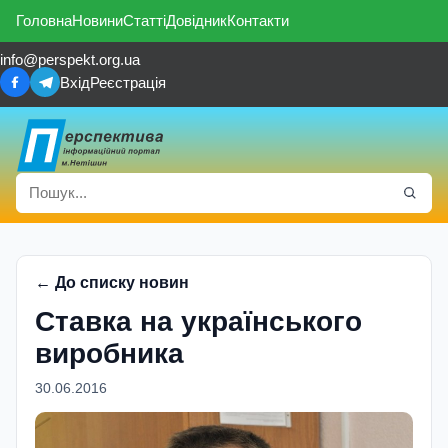
Головна
Новини
Статті
Довідник
Контакти
info@perspekt.org.ua
Вхід
Реєстрація
← До списку новин
Ставка на українського
виробника
30.06.2016