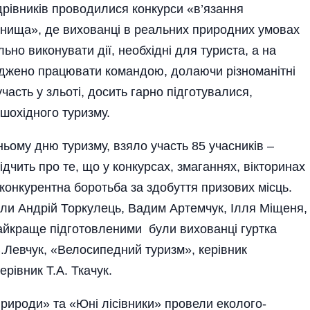
рівників проводилися конкурси «в’язання
гнища», де вихованці в реальних природних умовах
но виконувати дії, необхідні для туриста, а на
оджено працювати командою, долаючи різноманітні
участь у зльоті, досить гарно підготувалися,
шохідного туризму.
ьому дню туриз­му, взяло участь 85 учасників –
ідчить про те, що у конкурсах, змаганнях, вікторинах
конкурентна боротьба за здобуття призових місць.
ли Андрій Торкулець, Вадим Артемчук, Ілля Міщеня,
йкраще підготовленими були вихованці гуртка
В.Левчук, «Велосипедний туризм», керівник
рівник Т.А. Ткачук.
 природи» та «Юні лісівники» провели еколого-