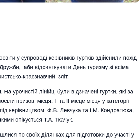
ві­ти у супроводі керівників гуртків здійснили похід
Дружби, аби відсвяткувати День туризму зі всіма
истсько-краєзнавчий зліт.
а урочистій лінійці були від­значені гуртки, які за
іли призові місця: І та ІІ місце місця у категорії
під керівництвом Ф.В. Левчука та І.М. Кондратюка,
якими опікується Т.А. Ткачук.
йшлися по своїх ділянках для підготовки до участі у