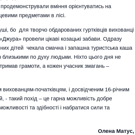
ої продемонстрували вміння орієнтуватись на
цевими предметами в лісі.
уші, бо для творчо обдарованих гуртківців вихованці
«Джура» провели цікаві козацькі забави. Одразу
них дітей чекала смачна і запашна туристська каша
 близькими по духу людьми. Ніхто цього дня не
тримав грамоти, а кожен учасник змагань –
м вихованцям-початківцям, і досвідченим 16-річ­ним
й, - такий похід – це гарна можливість добре
 можливості та здібності і набратися сили та
Олена Матус,