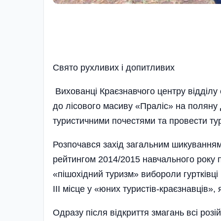
Свято рухливих i допитливих
Вихованці Краєзнавчого центру відділу ос
до лісового масиву «Праліс» на поляну 
туристичними почестями та провести тур
Розпочався захід загальним шикуванням. Н
рейтингом 2014/2015 навчального року пос
«пішохідний туризм» вибороли гуртківці 
ІІІ місце у «юних туристів-краєзнавців», 
Одразу після відкриття змагань всі розі