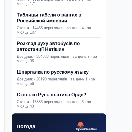
місяць 171
Таблицы табели о рангах в
Российской империи
Стаття · 14463 переглядів · за день 4 · за
місяць 107
Розклад руху автобусів по
автостанції Нетішин
Довідник · 384883 переглядів · за день 7 · за
місяць 96
Шпаргалка по русскому языку
Довідник · 20190 переглядів · за день 1 · за
місяць 56
Сколько Русь платила Орде?
Стаття · 15353 переглядів · за день 3 · за
місяць 43
Погода