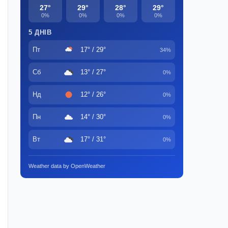
27°
29°
28°
29°
0%
0%
0%
0%
5 ДНІВ
Пт
17° / 29°
34%
Сб
13° / 27°
0%
Нд
12° / 26°
0%
Пн
14° / 30°
0%
Вт
17° / 31°
0%
Weather data by OpenWeather