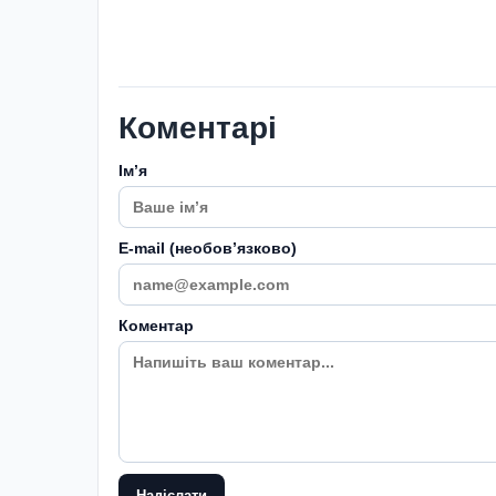
Коментарі
Імʼя
E-mail (необовʼязково)
Коментар
Надіслати