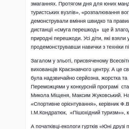
змаганнях. Протягом дня для юних манд
туристських вузлів», «розпалювання во
демонстрували вміння швидко та правиль
дистанції «смуга перешкод» ще й злаг
природні перешкоди. Усі діти, які взяли 
продемонструвавши навички з техніки пі
Загалом у зльоті, присвяченому Всесвітн
вихованців Краєзнавчого центру. А це св
була надзвичайно серйозна, жорстка та 
Переможцями у конкурсній програмі ста
Микола Міщеня, Максим Жуковський. На
«Спортивне орієнту­вання», керівник Ф.
І.М.Кондратюк, «Пішохідний туризм»», ке
А початківці-екологи гуртків «Юні друзі