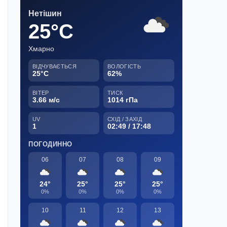
Нетішин
25°C
Хмарно
ВІДЧУВАЄТЬСЯ
ВОЛОГІСТЬ
25°C
62%
ВІТЕР
ТИСК
3.66 м/с
1014 гПа
UV
СХІД / ЗАХІД
1
02:49 / 17:48
ПОГОДИННО
06
07
08
09
24°
25°
25°
25°
0%
0%
0%
0%
10
11
12
13