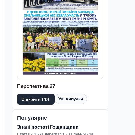
Перспектива 27
Усі випуски
Відкрити PDF
Популярне
Знані постаті Гощанщини
Стаття · 30271 переглядів · за день 9 · за