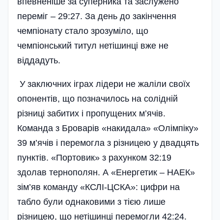
впевненіше за суперника та заслужено
переміг – 29:27. За день до закінчення
чемпіонату стало зрозуміло, що
чемпіонський титул нетішинці вже не
віддадуть.
У заключних іграх лідери не жаліли своїх
опонентів, що позначилось на солідній
різниці забитих і пропущених м’ячів.
Команда з Броварів «накидала» «Олімпіку»
39 м’ячів і перемогла з різницею у двадцять
пунктів. «Портовик» з рахунком 32:19
здолав тернополян. А «Енергетик – НАЕК»
зім’яв команду «КСЛІ-ЦСКА»: цифри на
табло були однаковими з тією лише
різницею, що нетішинці перемогли 42:24.