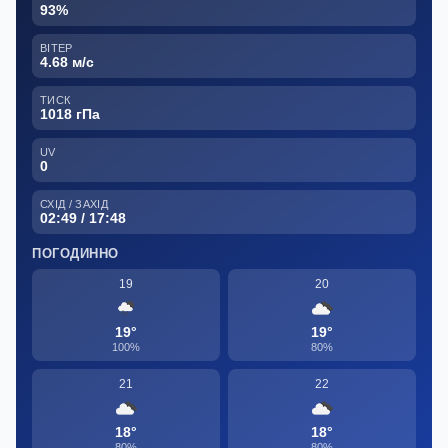
93%
ВІТЕР
4.68 м/с
ТИСК
1018 гПа
UV
0
СХІД / ЗАХІД
02:49 / 17:48
ПОГОДИННО
19
20
19°
19°
100%
80%
21
22
18°
18°
80%
80%