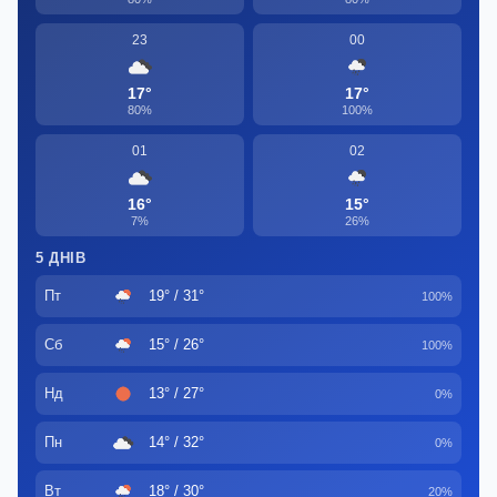
23
00
17°
17°
80%
100%
01
02
16°
15°
7%
26%
5 ДНІВ
Пт
19° / 31°
100%
Сб
15° / 26°
100%
Нд
13° / 27°
0%
Пн
14° / 32°
0%
Вт
18° / 30°
20%