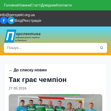
Головна
Новини
Статті
Довідник
Контакти
info@perspekt.org.ua
Вхід
Реєстрація
← До списку новин
Так грає чемпіон
27.05.2016