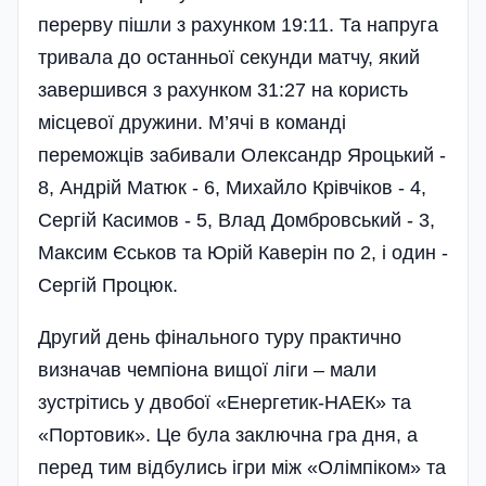
перерву пішли з рахунком 19:11. Та напруга
тривала до останньої секунди матчу, який
завершився з рахунком 31:27 на користь
місцевої дружини. М’ячі в команді
переможців забивали Олександр Яроцький -
8, Андрій Матюк - 6, Михайло Крівчіков - 4,
Сергій Касимов - 5, Влад Домбровський - 3,
Максим Єськов та Юрій Каверін по 2, і один -
Сергій Процюк.
Другий день фінального туру практично
визначав чемпіона ви­щої ліги – мали
зустрітись у двобої «Енергетик-НАЕК» та
«Портовик». Це була заключна гра дня, а
перед тим відбулись ігри між «Олімпіком» та