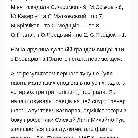
М’ячі закидали С.Касимов - 9, М.Єськов - 8,
Ю.Каверін та С.Матковський - по 7,
М.Крівчіков та О.Медіцкіс – по 3,
О.Гнатюк і О.Яроцький - по 2, С.Процюк – 1.
Наша дружина дала бій грандам вищої ліги
з Броварів та Южного і стала переможцем.
А за результатом першого туру не було
навіть маленьких сподівань на успіх, адже з
чотирьох три гри нетішинці програли. Як
налаштовували гравців на цей спурт тренер
Олег Галустович Каспаров, адміністратори з
боку профспілки Олексій Лич і Михайло Гук,
залишається поза дужками, але факт є