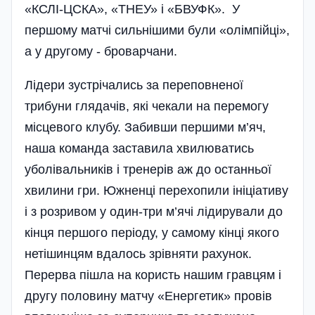
«КСЛІ-ЦСКА», «ТНЕУ» і «БВУФК». У
першому матчі сильні­шими були «олімпійці»,
а у другому - броварчани.
Лідери зустрічались за переповненої
трибуни глядачів, які чекали на перемогу
місцевого клубу. Забивши першими м’яч,
наша команда заставила хвилюватись
уболівальників і тренерів аж до останньої
хвилини гри. Южненці перехопили ініціативу
і з розривом у один-три м’ячі лідирували до
кінця першого періоду, у самому кінці якого
нетішинцям вдалось зрівняти рахунок.
Перерва пішла на користь нашим гравцям і
другу половину матчу «Енергетик» провів