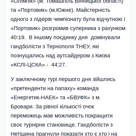
«Олімпік» (м. Томашпіль Вінницької області)
та «Портовик» (м.Южне). Майстерність
одного з лідерів чемпіонату була відчутною і
«Портовик» розгромив суперника з рахунком
40:19. В іншому поєдинку дня домінували
гандболісти з Тернополя ТНЕУ, які
познущались над аутсайдером з Києва
«КСЛІ-ЦСКА» - 44:27.
У заключному турі першого дня зійшлись
«претенденти на папаху» команда
«Енергетик-НАЕК» та «БВУФК» з м.
Бровари. За рівної кількості очок
переможець мав можливість покращити
своє турнірне становище. Гандболісти з
Нетішина прагнули показати хто є хто і на