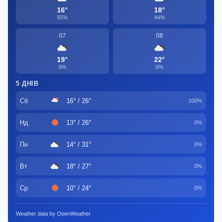
16°
18°
55%
44%
07
08
19°
22°
0%
0%
5 ДНІВ
Сб
16° / 26°
100%
Нд
13° / 26°
0%
Пн
14° / 31°
0%
Вт
18° / 27°
0%
Ср
10° / 24°
0%
Weather data by OpenWeather