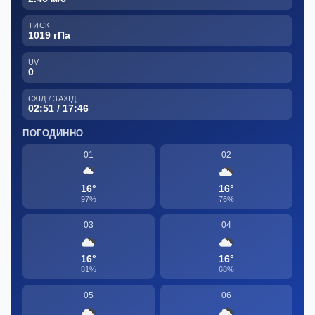
ТИСК
1019 гПа
UV
0
СХІД / ЗАХІД
02:51 / 17:46
ПОГОДИННО
01
02
16°
16°
97%
76%
03
04
16°
16°
81%
68%
05
06