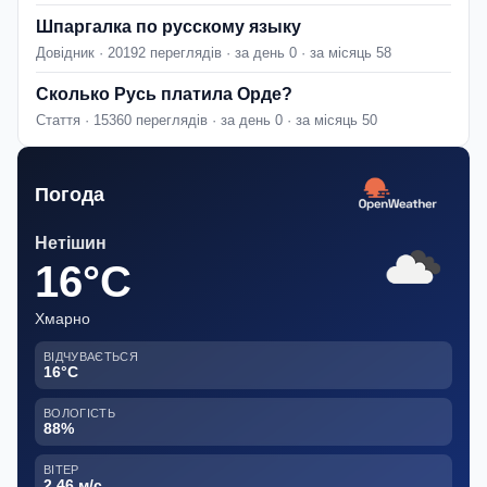
Шпаргалка по русскому языку
Довідник · 20192 переглядів · за день 0 · за місяць 58
Сколько Русь платила Орде?
Стаття · 15360 переглядів · за день 0 · за місяць 50
Погода
Нетішин
16°C
Хмарно
ВІДЧУВАЄТЬСЯ
16°C
ВОЛОГІСТЬ
88%
ВІТЕР
2.46 м/с