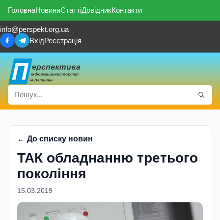
Головна
Новини
Статті
Довідник
Контакти
info@perspekt.org.ua
Вхід
Реєстрація
← До списку новин
ТАК обладнанню третього
поколiння
15.03.2019