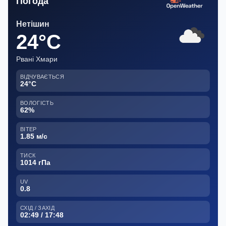
Погода
Нетішин
24°C
Рвані Хмари
ВІДЧУВАЄТЬСЯ
24°C
ВОЛОГІСТЬ
62%
ВІТЕР
1.85 м/с
ТИСК
1014 гПа
UV
0.8
СХІД / ЗАХІД
02:49 / 17:48