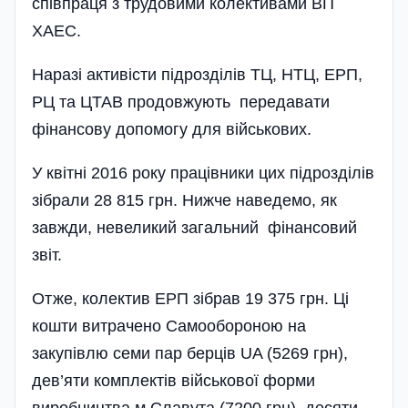
співпраця з трудовими колективами ВП
ХАЕС.
Наразі активісти під­розділів ТЦ, НТЦ, ЕРП,
РЦ та ЦТАВ продовжують передавати
фінансову допомогу для військових.
У квітні 2016 року працівники цих підрозділів
зібрали 28 815 грн. Нижче на­ведемо, як
завжди, невеликий загальний фінансовий
звіт.
Отже, колектив ЕРП зібрав 19 375 грн. Ці
кошти витрачено Самообороною на
закупівлю семи пар берців UA (5269 грн),
дев’я­ти комплектів військової форми
виробництва м.Славута (7200 грн), десяти