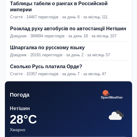
Таблицы табели о рангах в Российской
империи
Стаття · 14467 переглядів · за день 8 · за місяць 111
Розклад руху автобусів по автостанції Нетішин
Довідник · 384894 переглядів · за день 18 · за місяць 107
Шпаргалка по русскому языку
Довідник · 20191 переглядів · за день 2 · за місяць 57
Сколько Русь платила Орде?
Стаття · 15357 переглядів · за день 7 · за місяць 47
Погода
Нетішин
28°C
Хмарно