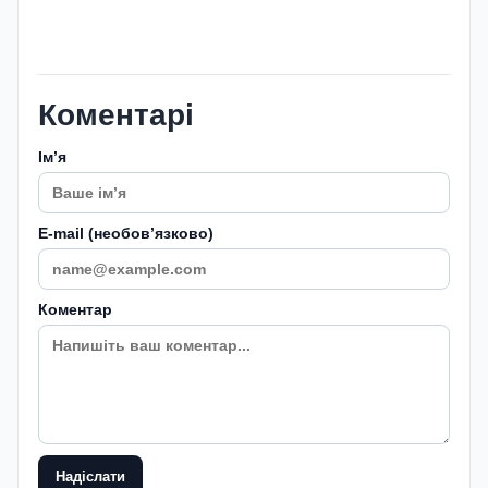
Коментарі
Імʼя
E-mail (необовʼязково)
Коментар
Надіслати