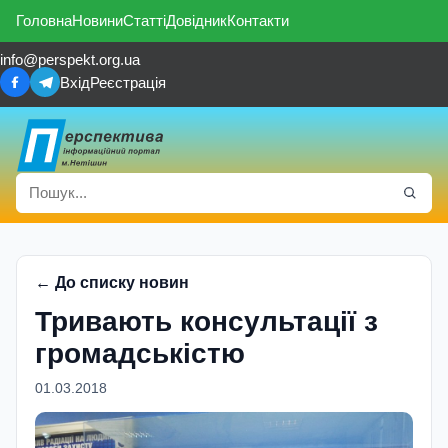
Головна
Новини
Статті
Довідник
Контакти
info@perspekt.org.ua
Вхід
Реєстрація
← До списку новин
Тривають консультації з
громадськістю
01.03.2018