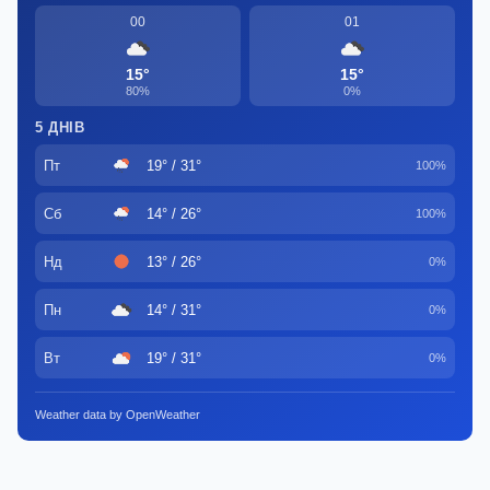
00
01
15°
15°
80%
0%
5 ДНІВ
Пт
19° / 31°
100%
Сб
14° / 26°
100%
Нд
13° / 26°
0%
Пн
14° / 31°
0%
Вт
19° / 31°
0%
Weather data by OpenWeather