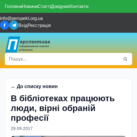
Головна
Новини
Статті
Довідник
Контакти
info@perspekt.org.ua
Вхід
Реєстрація
← До списку новин
В бібліотеках працюють
люди, вірні обраній
професії
29.09.2017