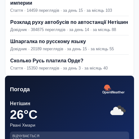
империи
Стаття · 14459 переглядів · за день 15 · за місяць 103
Розклад руху автобусів по автостанції Нетішин
Довідник · 384875 переглядів · за день 14 · за місяць 88
Шпаргалка по русскому языку
Довідник · 20189 переглядів · за день 15 · за місяць 55
Сколько Русь платила Орде?
Стаття · 15350 переглядів · за день 3 · за місяць 40
Погода
Нетішин
26°C
Рвані Хмари
ВІДЧУВАЄТЬСЯ