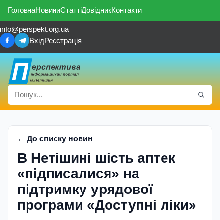
Головна
Новини
Статті
Довідник
Контакти
info@perspekt.org.ua
Вхід
Реєстрація
← До списку новин
В Нетішині шість аптек
«підписалися» на
підтримку урядової
програми «Доступні ліки»