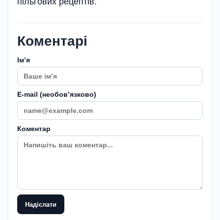
пільгових рецептів.
Коментарі
Імʼя
E-mail (необовʼязково)
Коментар
Надіслати