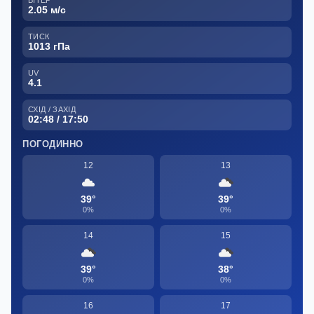
2.05 м/с
ТИСК
1013 гПа
UV
4.1
СХІД / ЗАХІД
02:48 / 17:50
ПОГОДИННО
12
13
39°
39°
0%
0%
14
15
39°
38°
0%
0%
16
17