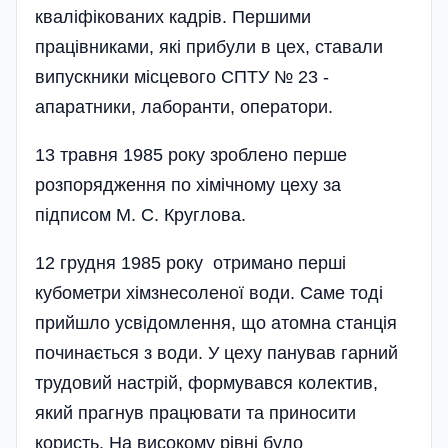
кваліфікованих кадрів. Першими
працівниками, які прибули в цех, става­ли
випускники місцевого СПТУ № 23 -
апаратни­ки, лаборанти, оператори.
13 травня 1985 року зроблено перше
розпорядження по хімічному цеху за
підписом М. С. Круглова.
12 грудня 1985 року отримано перші
кубометри хімзнесоленої води. Саме тоді
прийшло усвідомлення, що атомна станція
починається з води. У цеху панував гарний
трудовий настрій, формувався колектив,
який прагнув працю­вати та приносити
користь. На високому рівні було