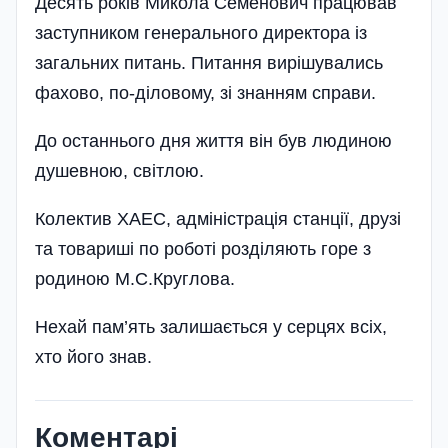
Десять років Микола Семенович працював
заступником генера­льного директора із
загальних питань. Питання вирішувались
фахово, по-діловому, зі знанням справи.
До останнього дня життя він був людиною
душевною, світлою.
Колектив ХАЕС, адміністрація станції, друзі
та товариші по роботі розділяють горе з
родиною М.С.Круглова.
Нехай пам’ять залишається у серцях всіх,
хто його знав.
Коментарі