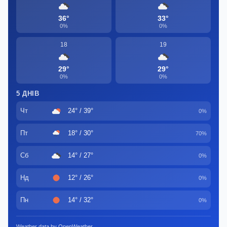
36°
33°
0%
0%
18
19
29°
29°
0%
0%
5 ДНІВ
Чт
24° / 39°
0%
Пт
18° / 30°
70%
Сб
14° / 27°
0%
Нд
12° / 26°
0%
Пн
14° / 32°
0%
Weather data by OpenWeather