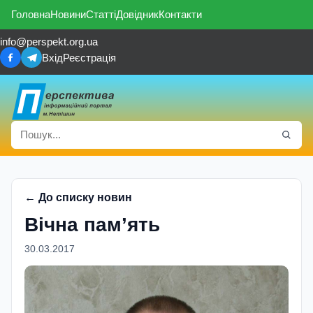
Головна
Новини
Статті
Довідник
Контакти
info@perspekt.org.ua
Вхід
Реєстрація
← До списку новин
Вічна пам’ять
30.03.2017