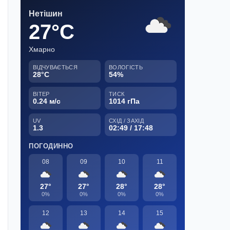
Нетішин
27°C
Хмарно
ВІДЧУВАЄТЬСЯ
ВОЛОГІСТЬ
28°C
54%
ВІТЕР
ТИСК
0.24 м/с
1014 гПа
UV
СХІД / ЗАХІД
1.3
02:49 / 17:48
ПОГОДИННО
08
09
10
11
27°
27°
28°
28°
0%
0%
0%
0%
12
13
14
15