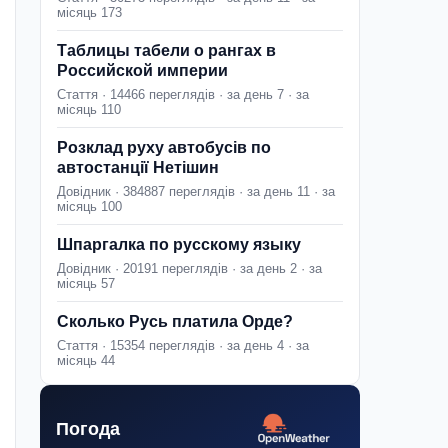
місяць 173
Таблицы табели о рангах в
Российской империи
Стаття · 14466 переглядів · за день 7 · за
місяць 110
Розклад руху автобусів по
автостанції Нетішин
Довідник · 384887 переглядів · за день 11 · за
місяць 100
Шпаргалка по русскому языку
Довідник · 20191 переглядів · за день 2 · за
місяць 57
Сколько Русь платила Орде?
Стаття · 15354 переглядів · за день 4 · за
місяць 44
Погода