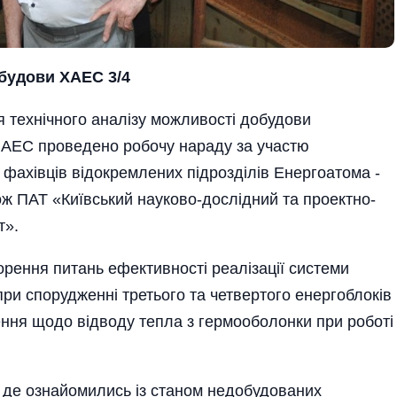
обудови ХАЕС 3/4
я технічного аналізу можливості добудови
 АЕС проведено робочу нараду за участю
, фахівців відокремлених підрозділів Енергоатома -
ож ПАТ «Київський науково-дослідний та проектно-
т».
ворення питань ефективності реалізації системи
ри спорудженні третього та четвертого енергоблоків
ення щодо відводу тепла з гермооболонки при роботі
ї, де ознайомились із станом недобудованих