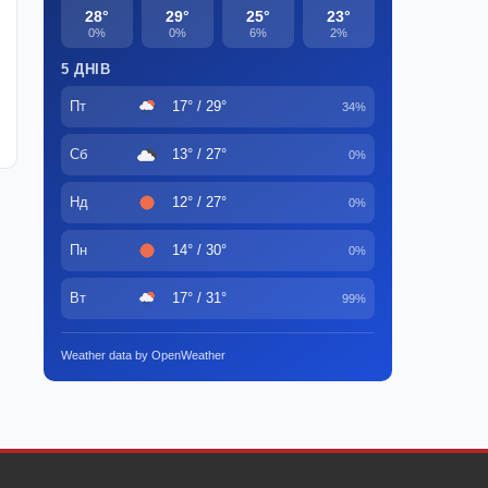
28°
29°
25°
23°
0%
0%
6%
2%
5 ДНІВ
Пт
17° / 29°
34%
Сб
13° / 27°
0%
Нд
12° / 27°
0%
Пн
14° / 30°
0%
Вт
17° / 31°
99%
Weather data by OpenWeather