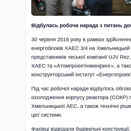
Відбулась робоча нарада з питань д
30 червня 2016 року в рамках здійсненн
енергоблоків ХАЕС 3/4 на Хмельницькій
представників чеської компанії UJV Rez
ХАЕС та «Атомпроектінжиніринг», а так
конструкторський інститут «Енергопроек
Під час робочої наради від­булось обго
охолодження корпусу реактора (СОКР) п
Хмельницької АЕС, а також технічні ріш
цієї системи.
Фахівці відвідали будівельні конструкці