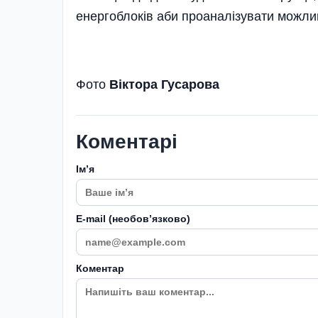
енергоблоків аби проаналізувати можл
Фото
Віктора Гусарова
Коментарі
Імʼя
E-mail (необовʼязково)
Коментар