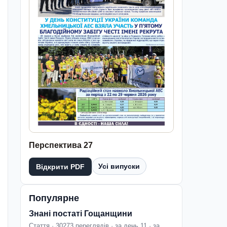
Перспектива 27
Усі випуски
Відкрити PDF
Популярне
Знані постаті Гощанщини
Стаття · 30273 переглядів · за день 11 · за