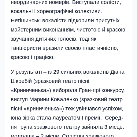
неординарних но­ме­рів. Виступали солісти,
вокальні і хореогра­фічні колективи.
Нетішинські вокаліс­ти підкорили присутніх
майстерним виконанням, чисто­тою й красою
звучання дитячих голосів, тоді як
танцюристи вразили своєю пластичністю,
красою і грацією.
У результаті – із 29 сильних вокалістів Діана
Шкребій (зразковий театр пісні
«Криниченька») виборола Гран-прі конкур­су,
виступ Марини Коваленко (зразковий театр
пісні «Криниченька») теж увін­чався успіхом,
юна зірка стала лауреатом I премії. Серед­
ня група зразкового театру зайняла 3 місце,
молодша – 2 місце. Солістка зразкового