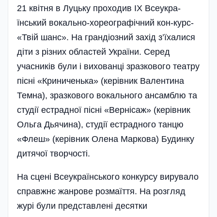
21 квітня в Луцьку проходив IX Всеу­­к­­ра­
їнський вокально-хореог­рафічний кон­-курс­
«Твій шанс». На гранді­озний захід з’їхалися
діти з різ­них областей України. Серед
учасників були і вихованці зразко­во­го театру
пісні «Кри­ничень­ка» (керівник Вален­тина
Темна), зразкового­ вокального ансамблю та
студії естрадної пісні «Верні­саж» (керівник
Ольга Дьячина), сту­дії естрадного танцю
«Флеш» (кері­вник Олена Маркова) Будинк­у
дитячої творчості.
На сцені Всеукраїнського конкурсу вирувало
справжнє жанрове розмаїття. На розгляд
журі були представлені десятки