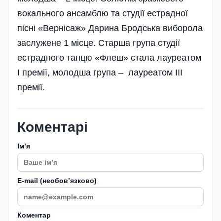
вокального ансамблю та студії естрадної
пісні «Вернісаж» Дарина Бродська виборола
заслужене 1 місце. Старша група студії
естрадного танцю «Флеш» стала лауреатом
I премії, молодша група – лауреатом III
премії.
Коментарі
Імʼя
E-mail (необовʼязково)
Коментар