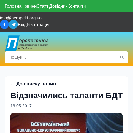
Головна
Новини
Статті
Довідник
Контакти
info@perspekt.org.ua
Вхід
Реєстрація
← До списку новин
Відзначились таланти БДТ
19.05.2017