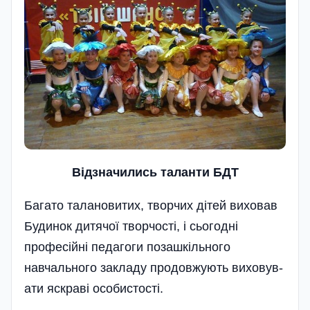
Відзначились таланти БДТ
Багато талановитих, творчих дітей виховав
Будинок дитячо­ї творчості, і сьогодні
професійні педагоги поза­шкільного
навчальн­ого за­кладу продовжують виховув­
ати яскраві особистості.