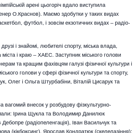
мпійській арені цьогоріч вдало виступила
ренер О.Краснов). Маємо здобутки у таких видах
баскетбол, футбол­, і зовсім екзотичних видах – радіо­
рузі і знайомі, любителі спорту, міська влада,
 міста і краю – ХАЕС. Заступник міського голови
ерам та кращим фа­хівцям галузі фізичної культури і
іського голови у сфері фізичної культури та спорту,
ук, Олег і Ольга Штурбабіни, Віталій Цисару­к та
а вагомий внесок у розбудову фіз­куль­турно-
римали: Ірина Щукла та Володимир Данилюк
 Дебопре (радіопеленгація), Іван Васильчук та
ова (кікбоксинг), Ярослав Кондратюк (скелелазіння);