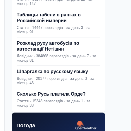
місяць 147
Таблицы табели о рангах в
Российской империи
Стаття · 14447 переглядів · за день 3 · за
місяць 91
Розклад руху автобусів по
автостанції Нетішин
Довідник · 384868 переглядів · за день 7 · за
місяць 81
Шпаргалка по русскому языку
Довідник · 20177 переглядів · за день 3 · за
місяць 43
Сколько Русь платила Орде?
Стаття · 15348 переглядів · за день 1 · за
місяць 38
Погода