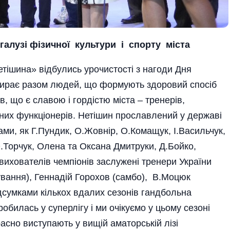
алузі фізичної культури і спорту міста
етішина» відбулись урочистості з нагоди Дня
 збирає разом людей, що формують здоровий спосіб
в, що є славою і гордістю міста – тренерів,
вних функціонерів. Нетішин прославлений у державі
ами, як Г.Пундик, О.Жовнір, О.Комащук, І.Васильчук,
.Торчук, Олена та Оксана Дмитруки­, Д.Бойко,
ихователів чемпіонів за­служені тренери України
вання), Геннадій Горохов (самбо), В.Моцюк
ідсумками кількох вдалих сезонів гандбольна
илась у суперлігу і ми очікуємо у цьому сезоні
расно виступають у вищій аматорській лізі