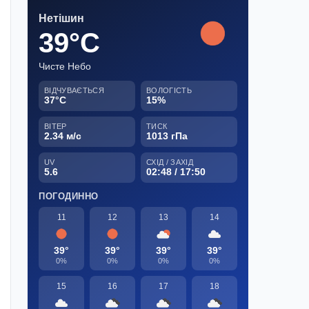
Нетішин
39°C
Чисте Небо
ВІДЧУВАЄТЬСЯ
ВОЛОГІСТЬ
37°C
15%
ВІТЕР
ТИСК
2.34 м/с
1013 гПа
UV
СХІД / ЗАХІД
5.6
02:48 / 17:50
ПОГОДИННО
11
12
13
14
39°
39°
39°
39°
0%
0%
0%
0%
15
16
17
18