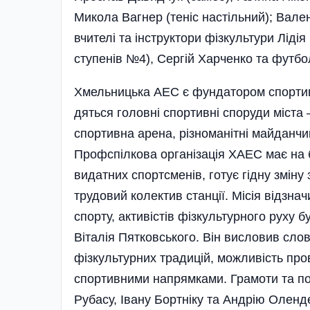
Микола Вагнер (теніс настільний); Вале
вчителі та інструктори фізкультури Лід
ступенів №4), Сергій Харченко та футбо
Хмельницька АЕС є фундатором спор­тивно
дяться головні спор­тивні споруди міста
спортивна арена, різноманітні май­данчи
Профспілкова організація ХАЕС має на 
видатних спортсменів, готує гідну зміну
трудовий колектив станції. Місія відзнач
спорту, активістів фізкультурного руху
Віталія Пятковського. Він висловив слов
фізкультурних традиці­й, можливість пр
спор­тивними напрямками. Грамоти та по
Рубасу, Івану Бортніку та Андрію­ Оленд