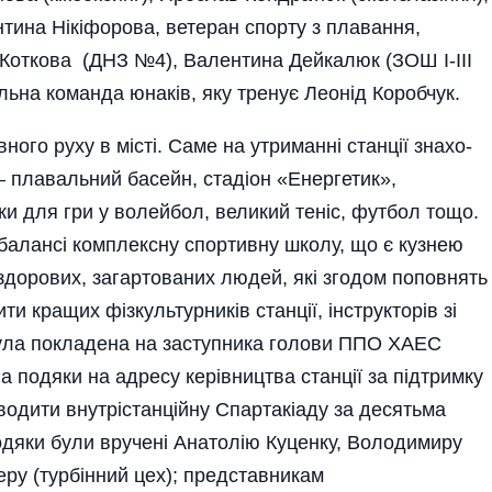
нтина Нікіфорова, ветеран спорту з плавання,
ія Коткова (ДНЗ №4), Валентина Дейкалюк (ЗОШ І-ІІІ
льна команда юнаків, яку тренує Леонід Коробчук.
­го руху в місті. Саме на утриманні станції знахо­
 – плава­льний басейн, стадіон «Енергетик»,
ки для гри у волейбол, великий теніс, футбол тощо.
балансі комплексну спортивну школу, що є кузнею
 здорових, загартованих людей, які згодом поповнять
ити кращих фізкультурників станції, інструкторів зі
 була покладена на заступника голови ППО ХАЕС
а подяки на адресу керівництва станції за підтримку
оводити внутрістанційну Спартакіаду за десятьма
дяки­ були вручені Анатолію Куценку, Володими­ру
еру (турбінний цех); представникам