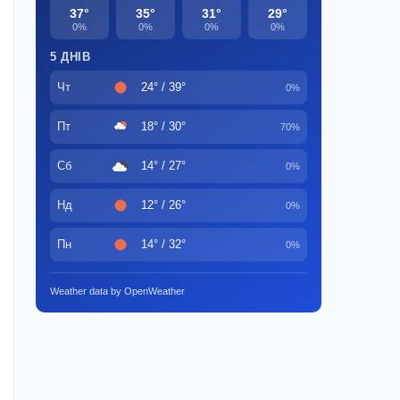
37°
35°
31°
29°
0%
0%
0%
0%
5 ДНІВ
Чт
24° / 39°
0%
Пт
18° / 30°
70%
Сб
14° / 27°
0%
Нд
12° / 26°
0%
Пн
14° / 32°
0%
Weather data by OpenWeather