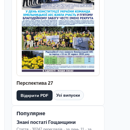
Перспектива 27
Усі випуски
Відкрити PDF
Популярне
Знані постаті Гощанщини
Стаття · 30247 переглядів · за день 11 · за