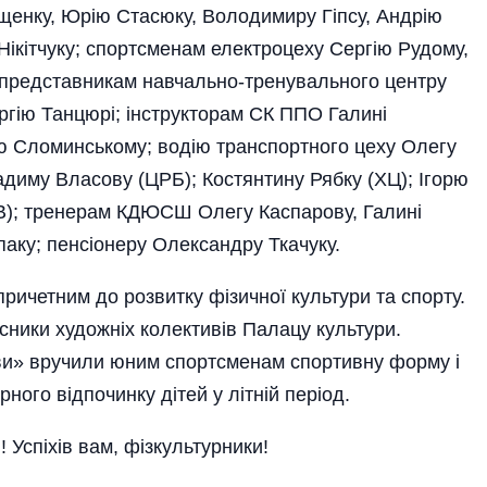
іщенку, Юрію Стасюку, Володимиру Гіпсу, Андрію
Ні­кітчуку; спортсменам електроцеху Сергію Рудому,
 представникам навчально-тренувального центру
гію­ Танцюрі; інструкторам СК ППО Галині
ію Сломинському; водію транспортного цеху Олегу
адиму Власову (ЦРБ); Костянтину Рябку (ХЦ); Ігорю
В); тренерам КДЮСШ Олегу Каспарову, Галині
аку­; пенсіонеру Олександру Ткачуку­.
ричетним до розвитку фізичної культури та спорту.
асники художніх колективів Палацу культури.
ави» вручили юним спортсменам спортивну форму і
ного відпочинку дітей у літній період.
 Успіхів вам, фізкультурники!