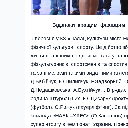
Відзнаки кращим фахівцям г
9 вересня у КЗ «Палац культури міста Н
фізичної культури і спорту. Це дійство
життя працівників підпри­ємств та устано
фізкультурників, спортсменів та спорти
та за її межами такими видатними атлет
Д.Бабійчук, Ю.Пилипчук, Р.Задворний, О
Д.Недашковська, А.Бухтійчук… В рядах в
родина Штурбабіних, Ю. Цисарук (фехту
(футбол), С.Рижук (пауерліфтинг). За п
команда «НАЕК –ХАЕС» (О.Каспаров) проб
суперінтригу в чемпіонаті України. Прек