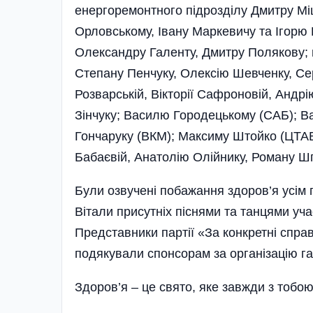
енергоремонтного під­роз­ділу Дмитру М
Орловському, Івану Маркевичу та Ігорю 
Олександру Галенту, Дмитру Полякову;
Степану Пенчуку, Олексію Шевченку, Сер
Розварській, Вікторії Сафроновій, Андр
Зінчуку; Василю Городецькому (САБ); В
Гончаруку (ВКМ); Максиму Штойко (ЦТА
Бабає­вій, Анатолію Олійнику, Роману Шп
Були озвучені побажання здоров’я усім п
Вітали присутніх піснями та танцями уч
Представники партії «За конкретні спр
подякували спонсорам за організацію гар
Здоров’я – це свято, яке завжди з тобою!