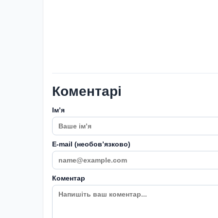
Коментарі
Імʼя
E-mail (необовʼязково)
Коментар