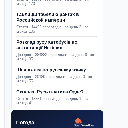
місяць 170
Таблицы табели о рангах в
Российской империи
Стаття · 14462 переглядів · за день 3 · за
місяць 106
Розклад руху автобусів по
автостанції Нетішин
Довідник · 384882 переглядів · за день 6 · за
місяць 95
Шпаргалка по русскому языку
Довідник · 20189 переглядів · за день 0 · за
місяць 55
Сколько Русь платила Орде?
Стаття · 15351 переглядів · за день 1 · за
місяць 41
Погода