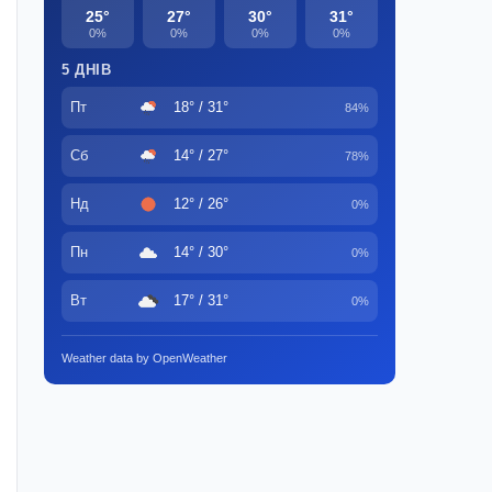
25°
27°
30°
31°
0%
0%
0%
0%
5 ДНІВ
Пт
18° / 31°
84%
Сб
14° / 27°
78%
Нд
12° / 26°
0%
Пн
14° / 30°
0%
Вт
17° / 31°
0%
Weather data by OpenWeather