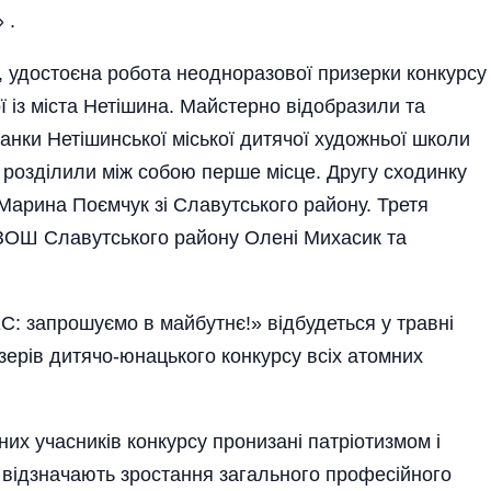
 .
, удостоє­на робота неодноразової призерки конкурсу
ї із міста Нетішина. Майстерно відобразили та
нки Нетішинської місь­кої дитячої художньої школи
 розділили між собою перше місце. Другу сходинку
 Марина Поємчук зі Славутського району. Третя
ї ЗОШ Славутського району Олені Михасик та
С: запрошуємо в майбутнє!» відбудеться у травні
ризерів дитячо-юнацького конкурсу всіх атомних
них учасників конкурсу пронизані патріотизмом і
 відзначають зростання загального професійного