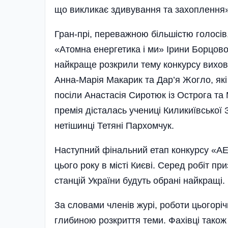
що викликає здивування та захоплення»
Гран-прі, переважною більшістю голосів
«Атомна енергетика і ми» Ірини Борцово
найкраще розкрили тему конкурсу вихова
Анна-Марія Макарик та Дар’я Жогло, які
посіли Анастасія Сиротюк із Острога та
премія дісталась учениці Киликиївсько
нетішин­ці Тетяні Пархомчук.
Наступний фінальний етап конкурсу «АЕ
цього року в місті Києві. Серед робіт п
станцій України будуть обрані найкращі.
За словами членів журі, роботи цьогоріч
глибиною розкриття теми. Фахівці також