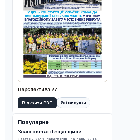
Перспектива 27
Усі випуски
Відкрити PDF
Популярне
Знані постаті Гощанщини
Стаття · 30270 переглядів · за день 8 · за