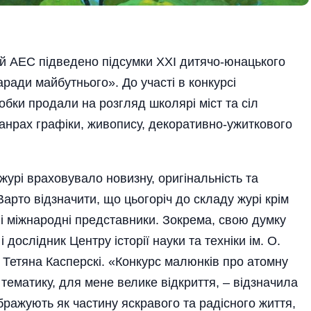
ій АЕС підведено підсумки ХХІ дитячо-юнацького
ради майбутнього». До участі в конкурсі
обки продали на розгляд школярі міст та сіл
жанрах графіки, живопису, декоративно-ужиткового
урі враховувало новизну, оригінальність та
Варто відзначити, що цьогоріч до складу журі крім
і міжнародні представники. Зокрема, свою думку
дослідник Центру історії науки та техніки ім. О.
к Тетяна Касперскі. «Конкурс малюнків про атомну
 тематику, для мене велике відкриття, – від­значила
бражують як частину яскравого та радісного життя,