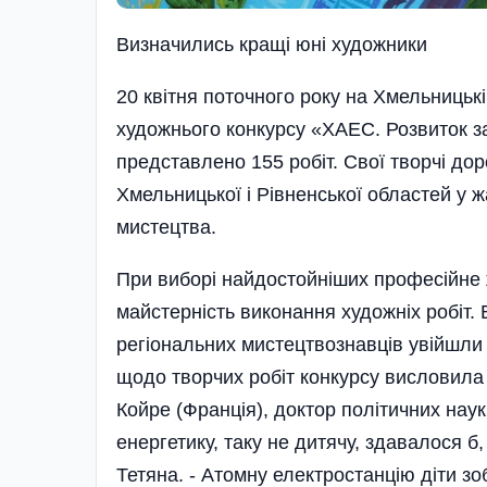
Визначились кращі юні художники
20 квітня поточного року на Хмельницьк
художнього конкурсу «ХАЕС. Розвиток за
представлено 155 робіт. Свої творчі дор
Хмельницької і Рівненської областей у 
мистецтва.
При виборі найдостойніших професійне ж
майстерність виконання художніх робіт. 
регіональних мистецтвознавців увійшли 
щодо творчих робіт конкурсу висловила і 
Койре (Франція), доктор політичних нау
енергетику, таку не дитячу, здавалося б,
Тетяна. - Атомну електростанцію діти зо