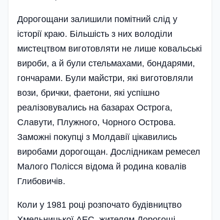
Дорогощани залишили помітний слід у
історії краю. Більшість з них володіли
мистецтвом виготовляти не лише ковальські
вироби, а й були стельмахами, бондарями,
гончарами. Були майстри, які виготовляли
вози, брички, фаетони, які успішно
реалізовувались на базарах Острога,
Славути, Плужного, Чорного Острова.
Заможні покупці з Молдавії цікавились
виробами дорогощан. Дослідникам ремесел
Малого Полісся відома й родина ковалів
Глибовичів.
Коли у 1981 році розпочато будівництво
Хмельницької АЕС, жителям Дорогощі,