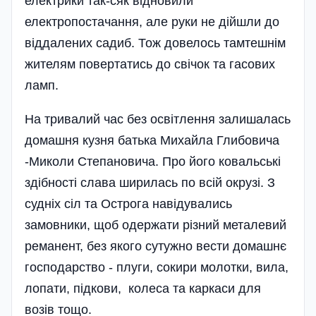
електрики так-сяк відновили
електропостачання, але руки не дійшли до
віддалених садиб. Тож довелось тамтешнім
жителям повертатись до свічок та гасових
ламп.
На тривалий час без освітлення залишалась
домашня кузня батька Михайла Глибовича
-Миколи Степановича. Про його ковальські
здібності слава ширилась по всій окрузі. З
судніх сіл та Острога навідувались
замовники, щоб одержати різний металевий
реманент, без якого сутужно вести домашнє
господарство - плуги, сокири молотки, вила,
лопати, підкови, колеса та каркаси для
возів тощо.