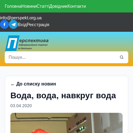
Головна
Новини
Статті
Довідник
Контакти
info@perspekt.org.ua
Вхід
Реєстрація
← До списку новин
Вода, вода, навкруг вода
03.04.2020