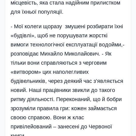
місцевість, яка стала надійним прилистком
для їхньої популяції.
- Мої колеги щоразу змушені розбирати їхні
«будівлі», щоб не порушувати жорсткі
вимоги технологічної експлуатації водойми,-
розповідає Михайло Миколайович. - Як
тільки вони справляються з черговим
«витвором» цих наполегливих
будівельників, через деякий час з’являється
новий. Наші працівники звикли до такого
ритму діяльності. Переконаний, що й бобри
зрозуміли правила гри: кожен зай­ма­ється
своєю спра­вою. Вони ж клас
привілейований – занесені до Червоної
книги.