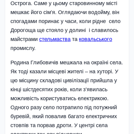
Острога. Саме у цьому старовинному місті
мешкає його сім’я. Оглядаючи водойму, він
спогадами поринає у часи, коли рідне село
Дорогоща ще стояло у долині і славилось
майстрами
стельмаства
та
ковальського
промислу.
Родина Глибовичів мешкала на окраїні села.
Як тоді казали місцеві жителі – на хуторі. У
цю місцину складові цивілізації прийшла у
кінці шістдесятих років, коли з’явилась
можливість користуватись електрикою.
Одного разу село потрапило під потужний
буревій, який повалив багато електричних
стовпів та порвав дроти. У центрі села