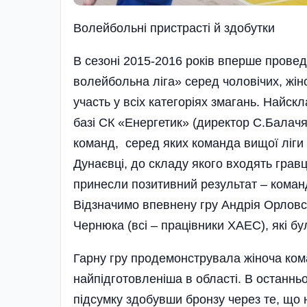
Волейбольні пристрасті й здобутки
В сезоні 2015-2016 років вперше прове
волейбольна ліга» серед чоловічих, жін
участь у всіх категоріях змагань. Найскл
базі СК «Енергетик» (директор С.Балачя
команд, серед яких команда вищої ліги
Дунаєвці, до складу якого входять гравці
принесли позитивний результат – коман
Відзначимо впевнену гру Андрія Орловсь
Чернюка (всі – працівники ХАЕС), які бу
Гарну гру продемонструвала жіноча ком
найпідготовленіша в області. В останньо
підсумку здобувши бронзу через те, що 