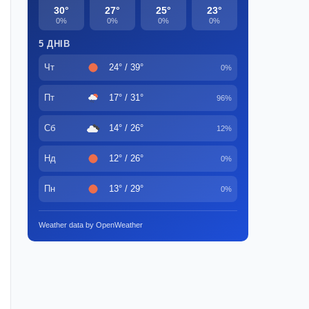
30°
27°
25°
23°
0%
0%
0%
0%
5 ДНІВ
Чт
24° / 39°
0%
Пт
17° / 31°
96%
Сб
14° / 26°
12%
Нд
12° / 26°
0%
Пн
13° / 29°
0%
Weather data by OpenWeather