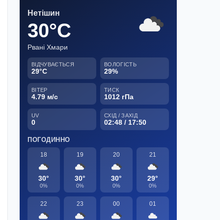
Нетішин
30°C
Рвані Хмари
ВІДЧУВАЄТЬСЯ
ВОЛОГІСТЬ
29°C
29%
ВІТЕР
ТИСК
4.79 м/с
1012 гПа
UV
СХІД / ЗАХІД
0
02:48 / 17:50
ПОГОДИННО
18
19
20
21
30°
30°
30°
29°
0%
0%
0%
0%
22
23
00
01