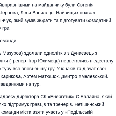
Найвправнішими на майданчику були Євгенія
Черно­ва, Леся Василець. Найвищих похвал
нчук, який зумів зібрати та підготувати боєздатний
 гри.
команди.
ь Мазуров) здолали однолітків з Дунаєвець з
Юнки (тренер Ігор Юхимець) не дістались п’єдесталу
туру все впевненішу гру. У юнаків та дівчат свої
а Карикова, Артем Матюшок, Дмитро Хмелевський.
завданнями на тур.
 адресу директора СК «Енергетик» С.Балаяна, який
ляко підтримує гравців та тренерів. Нетішинський
команди міста взяти участь у «Подільській