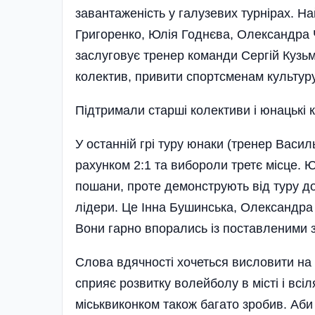
завантаженість у галузевих турнірах. 
Григоренко, Юлія Годнєва, Олександра 
заслуговує тренер команди Сергій Кузьмі
коле­ктив, привити спортсменам культуру
Підтримали старші колективи і юнацькі 
У останній грі туру юнаки (тренер Васил
рахунком 2:1 та вибороли третє місце. 
пошани, проте демонструють від туру до 
лідери. Це Інна Бушинська, Олександр
Вони гарно впорались із поставленими 
Слова вдячності хочеться висловити на
сприяє розвитку волейболу в місті і всі
міськвиконком також багато зробив. Аби 