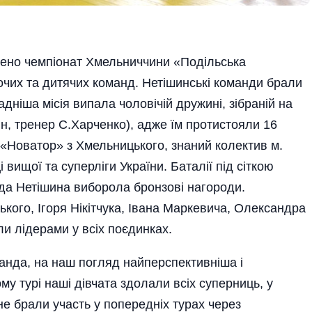
дено чемпіонат Хмельниччини «Подільська
очих та дитячих команд. Нетішинські команди брали
адніша місія випала чоловічій дружині, зібраній на
н, тренер С.Харченко), адже їм протистояли 16
 «Новатор» з Хмельницького, знаний колектив м.
 вищої та суперліги України. Баталії під сіткою
да Нетішина виборола бронзові нагороди.
кого, Ігоря Нікітчука, Івана Маркевича, Олександра
ли лідерами у всіх поєдинках.
анда, на наш погляд найперспективніша і
му турі наші дівчата здолали всіх суперниць, у
не брали учаcть у попередніх турах через