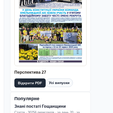
Перспектива 27
Усі випуски
Відкрити PDF
Популярне
Знані постаті Гощанщини
Стаття · 30256 переглядів · за день 20 · за