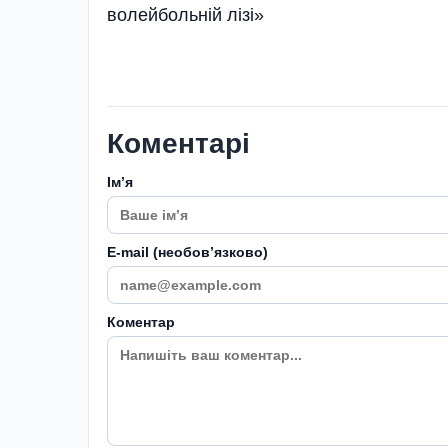
волейбольній лізі»
Коментарі
Імʼя
E-mail (необовʼязково)
Коментар