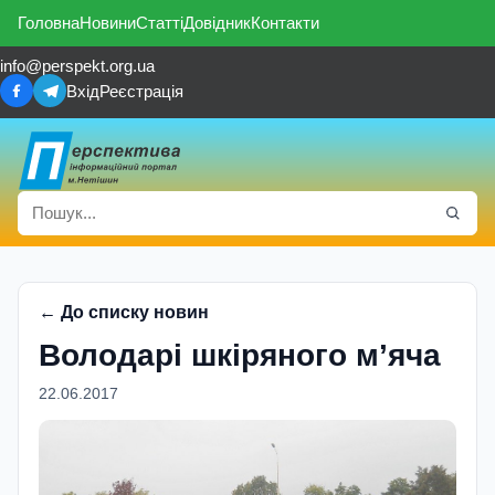
Головна
Новини
Статті
Довідник
Контакти
info@perspekt.org.ua
Вхід
Реєстрація
← До списку новин
Володарі шкіряного м’яча
22.06.2017