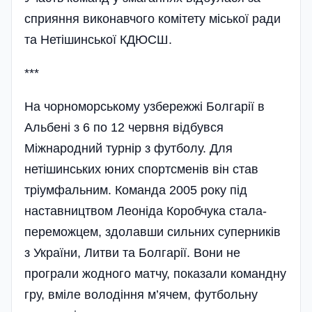
сприяння виконавчого комітету міської ради
та Нетішинської КДЮСШ.
***
На чорноморському узбережжі Болгарії в
Альбені з 6 по 12 червня відбувся
Міжнародний турнір з футболу. Для
нетішинських юних спортсменів він став
тріумфальним. Команда 2005 року під
наставництвом Леоніда Коробчука стала­
переможцем, здолавши сильних суперників
з України, Литви та Болгарії. Вони не
програли жодного матчу, по­казали командну
гру, вміле володіння м’ячем­, футбольну