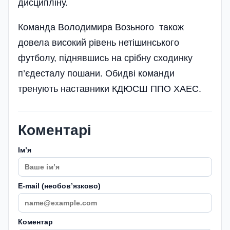
дисципліну.
Команда Володимира Возьного також
довела високий рівень неті­шинського
футболу, піднявшись на срібну сходинку
п’єдесталу пошани. Обидві команди
тренують наставники КДЮСШ ППО ХАЕС.
Коментарі
Імʼя
E-mail (необовʼязково)
Коментар